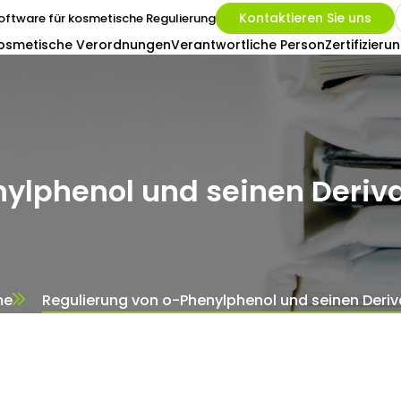
Kontaktieren Sie uns
oftware für kosmetische Regulierung
osmetische Verordnungen
Verantwortliche Person
Zertifizieru
nylphenol und seinen Deriv
me
Regulierung von o-Phenylphenol und seinen Deri