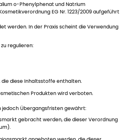
Kalium o-Phenylphenat und Natrium
n Kosmetikverordnung EG Nr. 1223/2009 aufgeführt
det werden. In der Praxis scheint die Verwendung
zu regulieren:
die diese Inhaltsstoffe enthalten.
smetischen Produkten wird verboten.
n jedoch Übergangsfristen gewährt:
onsmarkt gebracht werden, die dieser Verordnung
tum).
nionsmarkt angeboten werden, die dieser