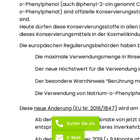
o-Phenylphenol (auch Biphenyl-2-oln genannt C
o-Phenylphenat) sind offizielle Konservierungss
sind.
Heute dürfen diese Konservierungsstoffe in allen
dieses Konservierungsmittels in der Kosmetikindus
Die europäischen Regulierungsbehörden haben bes
Die maximale Verwendungsmenge in Rinse-o
Der neue Höchstwert für die Verwendung i
Der besondere Warnhinweis “Berührung mit d
Die Verwendung von Natrium-o-Phenylphe
Diese
neue Änderung (EU Nr. 2018/1847)
wird am 
Ab dem 17. Juni 2019 (> 6 Monate von jetz
Rufen Sie an.
entsprechen (d.h. kein weiteres Inverkeh
E-Mail
Ab dem 17. September 2019 (> 9 Monate ab