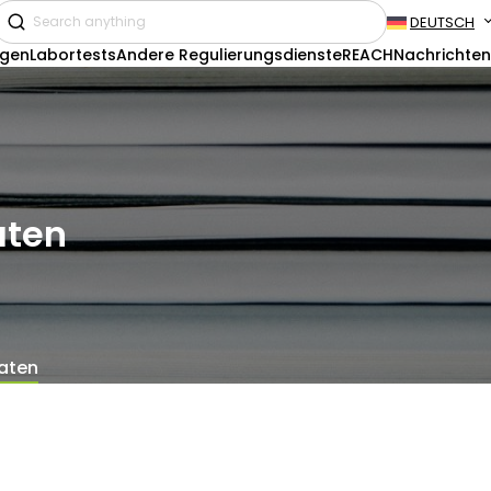
DEUTSCH
ngen
Labortests
Andere Regulierungsdienste
REACH
Nachrichten
aten
vaten