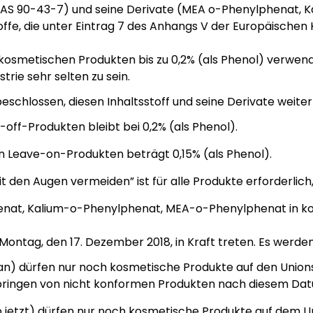
AS 90-43-7) und seine Derivate (MEA o-Phenylphenat, 
toffe, die unter Eintrag 7 des Anhangs V der Europäische
 kosmetischen Produkten bis zu 0,2% (als Phenol) verwen
trie sehr selten zu sein.
chlossen, diesen Inhaltsstoff und seine Derivate weiter 
ff-Produkten bleibt bei 0,2% (als Phenol).
n Leave-on-Produkten beträgt 0,15% (als Phenol).
en Augen vermeiden” ist für alle Produkte erforderlich, 
nat, Kalium-o-Phenylphenat, MEA-o-Phenylphenat in ko
Montag, den 17. Dezember 2018, in Kraft treten. Es werde
t an) dürfen nur noch kosmetische Produkte auf den Uni
rbringen von nicht konformen Produkten nach diesem Da
 jetzt) dürfen nur noch kosmetische Produkte auf dem U