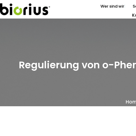
Wer sind wir
S
K
Regulierung von o-Phe
Ho