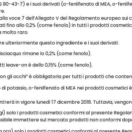
90-43-7) e i suoi derivati (o-fenilfenato di MEA, o-fenilf
re.
i alla voce 7 dell’Allegato V del Regolamento europeo sui 
ti fino allo 0,2% (come fenolo) in tutti i prodotti cosmetic
a molto raro.
e ulteriormente questo ingrediente e i suoi derivati:
a risciacquo rimane lo 0,2% (come fenolo).
dotti leave-on è dello 0,15% (come fenolo).
on gli occhi” è obbligatoria per tutti i prodotti che conte
o di potassio, o-fenilfenato di MEA nei prodotti cosmetici è
trerà in vigore lunedì 17 dicembre 2018. Tuttavia, vengono
oggi) solo i prodotti cosmetici conformi al presente Reg
possibile immettere sul mercato prodotti non conformi dop
da ora) solo i prodotti cosmetici conformi al presente Reg