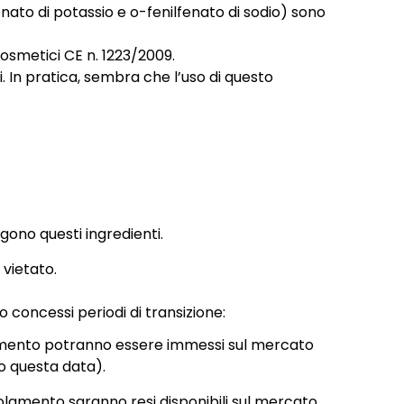
enato di potassio e o-fenilfenato di sodio) sono
cosmetici CE n. 1223/2009.
i. In pratica, sembra che l’uso di questo
ngono questi ingredienti.
 vietato.
 concessi periodi di transizione:
olamento potranno essere immessi sul mercato
o questa data).
olamento saranno resi disponibili sul mercato