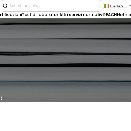
ITALIANO
rtificazioni
Test di laboratori
Altri servizi normativi
REACH
Notizie
ti