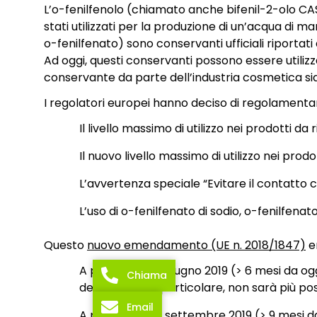
L’o-fenilfenolo (chiamato anche bifenil-2-olo CAS 
stati utilizzati per la produzione di un’acqua di ma
o-fenilfenato) sono conservanti ufficiali riportat
Ad oggi, questi conservanti possono essere utilizza
conservante da parte dell’industria cosmetica si
I regolatori europei hanno deciso di regolamentar
Il livello massimo di utilizzo nei prodotti d
Il nuovo livello massimo di utilizzo nei pro
L’avvertenza speciale “Evitare il contatto c
L’uso di o-fenilfenato di sodio, o-fenilfenat
Questo
nuovo emendamento (UE n. 2018/1847)
en
A partire dal 17 giugno 2019 (> 6 mesi da 
Chiama
dell’Unione (in particolare, non sarà più 
Email
A partire dal 17 settembre 2019 (> 9 mesi 