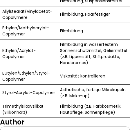
Filmbildung, Suspensionsmittel
Allylstearat/Vinylacetat-
Filmbildung, Haarfestiger
Copolymere
Ethylen/Methylacrylat-
Filmbildung
Copolymer
Filmbildung in wasserfestem
Ethylen/Acrylat-
Sonnenschutzmittel, Geliermittel
Copolymer
(z.B. Lippenstift, Stiftprodukte,
Handcremes)
Butylen/Ethylen/Styrol-
Viskosität kontrollieren
Copolymer
Ästhetische, farbige Mikrokugeln
Styrol-Acrylat-Copolymer
(z.B. Make-up)
Trimethylsiloxysilikat
Filmbildung (z.B. Farbkosmetik,
(Silikonharz)
Hautpflege, Sonnenpflege)
Author