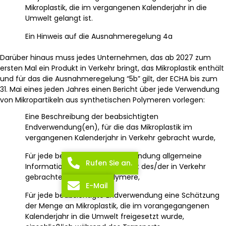
Mikroplastik, die im vergangenen Kalenderjahr in die
Umwelt gelangt ist.
Ein Hinweis auf die Ausnahmeregelung 4a
Darüber hinaus muss jedes Unternehmen, das ab 2027 zum
ersten Mal ein Produkt in Verkehr bringt, das Mikroplastik enthält
und für das die Ausnahmeregelung “5b” gilt, der ECHA bis zum
31. Mai eines jeden Jahres einen Bericht über jede Verwendung
von Mikropartikeln aus synthetischen Polymeren vorlegen:
Eine Beschreibung der beabsichtigten
Endverwendung(en), für die das Mikroplastik im
vergangenen Kalenderjahr in Verkehr gebracht wurde,
Für jede beabsichtigte Endanwendung allgemeine
Rufen Sie an.
Informationen über die Identität des/der in Verkehr
gebrachten Polymers/Polymere,
E-Mail
Für jede beabsichtigte Endverwendung eine Schätzung
der Menge an Mikroplastik, die im vorangegangenen
Kalenderjahr in die Umwelt freigesetzt wurde,