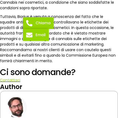
Cannabis nei cosmetici, a condizione che siano soddisfatte le
condizioni sopra riportate.
Tuttavia, Biorius è venuta a conoscenza del fatto che le
squadre antidroga in Francia controllavano le etichette dei
Chiama
prodotti di diversi marchi di cosmetici. In questa occasione, le
autorità francesi hanno ricordato che è vietato mostrare
Email
immagini o disegni di foglie di cannabis sulle etichette dei
prodotti e su qualsiasi altra comunicazione di marketing.
Raccomandiamo ai nostri clienti di usare con cautela questi
simboli e di evitarli fino a quando la Commissione Europea non
fornirà chiarimenti in merito.
Ci sono domande?
Contattaci
Author