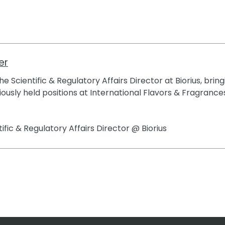
er
e Scientific & Regulatory Affairs Director at Biorius, brin
ously held positions at International Flavors & Fragrances
tific & Regulatory Affairs Director @ Biorius