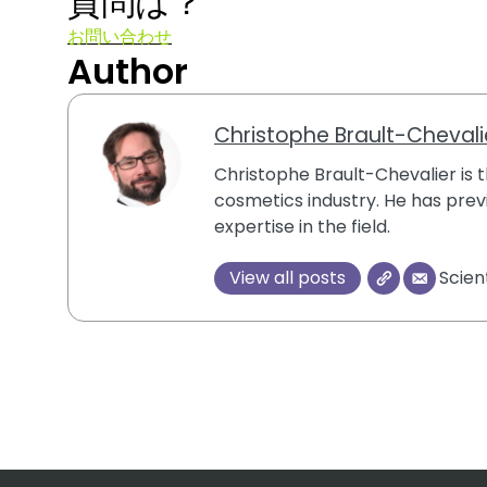
質問は？
お問い合わせ
Author
Christophe Brault-Chevali
Christophe Brault-Chevalier is th
cosmetics industry. He has previ
expertise in the field.
View all posts
Scien