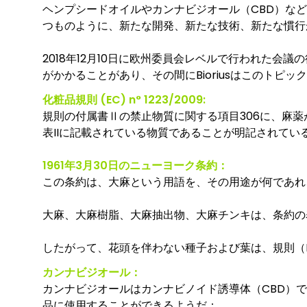
ヘンプシードオイルやカンナビジオール（CBD）な
つものように、新たな開発、新たな技術、新たな慣行
2018年12月10日に欧州委員会レベルで行われた
がかかることがあり、その間にBioriusはこのトピ
化粧品規則 (EC) n° 1223/2009:
規則の付属書Ⅱの禁止物質に関する項目306に、麻薬が
表IIに記載されている物質であることが明記されてい
1961年3月30日のニューヨーク条約：
この条約は、大麻という用語を、その用途が何であれ
大麻、大麻樹脂、大麻抽出物、大麻チンキは、条約の表
したがって、花頭を伴わない種子および葉は、規則（EC
カンナビジオール：
カンナビジオールはカンナビノイド誘導体（CBD）
品に使用することができるようだ：