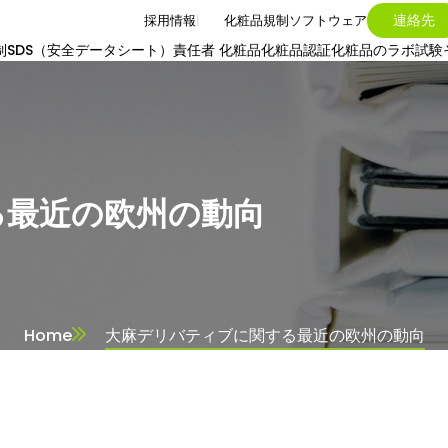
連絡先
採用情報
化粧品規制ソフトウェア
制
SDS（安全データシート）
責任者 化粧品
化粧品認証
化粧品のラボ試験
る最近の欧州の動向
Home
大麻デリバティブに関する最近の欧州の動向