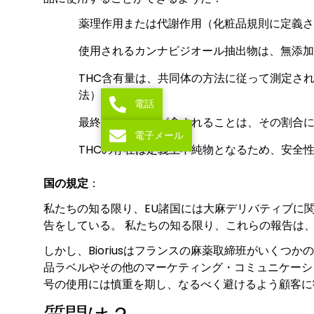
薬理作用または代謝作用（化粧品規則に定義さ
使用されるカンナビジオール抽出物は、無添加
THC含有量は、共同体の方法に従って測定されなけ
法）、
電話
最終製品にTHCが含まれることは、その割合
電子メール
THCの存在は定義上不純物となるため、安全
国の規定
：
私たちの知る限り、EU諸国には大麻デリバティブに
告をしている。 私たちの知る限り、これらの報告は
しかし、Bioriusはフランスの麻薬取締班がいく
品ラベルやその他のマーケティング・コミュニケーシ
号の使用には慎重を期し、なるべく避けるよう顧客に