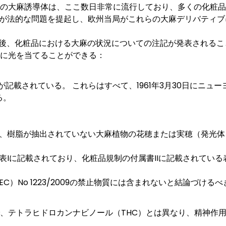
どの大麻誘導体は、ここ数日非常に流行しており、多くの化粧品
が法的な問題を提起し、欧州当局がこれらの大麻デリバティブ
会議の後、化粧品における大麻の状況についての注記が発表される
ックに光を当てることができる：
記載されている。 これらはすべて、1961年3月30日にニュ
る。
、樹脂が抽出されていない大麻植物の花穂または実穂（発光体
Iに記載されており、化粧品規制の付属書IIに記載されている
）No 1223/2009の禁止物質には含まれないと結論づける
で、テトラヒドロカンナビノール（THC）とは異なり、精神作