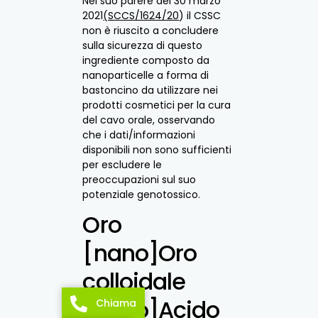
Nel suo parere del 30 marzo
2021
(SCCS/1624/20
) il CSSC
non è riuscito a concludere
sulla sicurezza di questo
ingrediente composto da
nanoparticelle a forma di
bastoncino da utilizzare nei
prodotti cosmetici per la cura
del cavo orale, osservando
che i dati/informazioni
disponibili non sono sufficienti
per escludere le
preoccupazioni sul suo
potenziale genotossico.
Oro
[nano]Oro
colloidale
[nano]Acido
Chiama