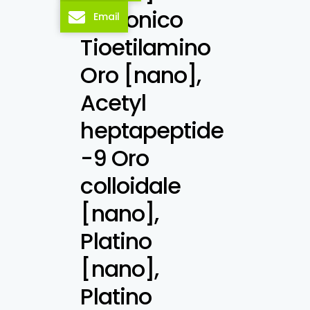
Ialuronico
Email
Tioetilamino
Oro [nano],
Acetyl
heptapeptide
-9 Oro
colloidale
[nano],
Platino
[nano],
Platino