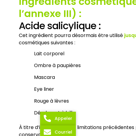
Ingrédients cosmétiques
l’annexe III) :
Acide salicylique :
Cet ingrédient pourra désormais être utilisé
jusqu
cosmétiques suivantes :
Lait corporel
Ombre à paupières
Mascara
Eye liner
Rouge à lèvres
Déodorant à bille
Appeler
À titre d’information, les limitations précédentes 
Courriel
conservateur.