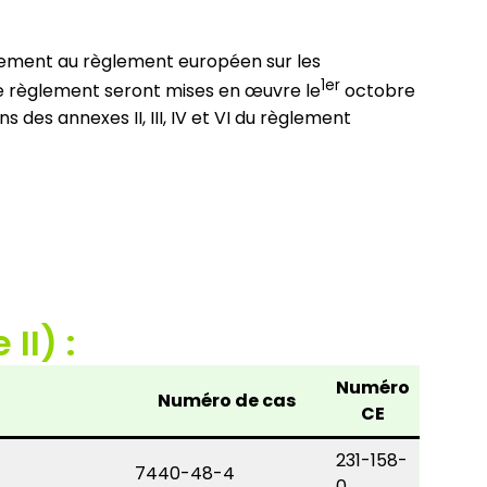
ement au règlement européen sur les
1er
 ce règlement seront mises en œuvre le
octobre
 des annexes II, III, IV et VI du règlement
II) :
Numéro
Numéro de cas
CE
231-158-
7440-48-4
0