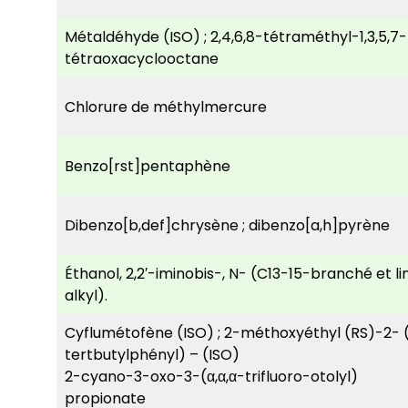
Métaldéhyde (ISO) ; 2,4,6,8-tétraméthyl-1,3,5,
tétraoxacyclooctane
Chlorure de méthylmercure
Benzo[rst]pentaphène
Dibenzo[b,def]chrysène ; dibenzo[a,h]pyrène
Éthanol, 2,2′-iminobis-, N- (C13-15-branché et li
alkyl).
Cyflumétofène (ISO) ; 2-méthoxyéthyl (RS)-2- (
tertbutylphényl) – (ISO)
2-cyano-3-oxo-3-(α,α,α-trifluoro-otolyl)
propionate