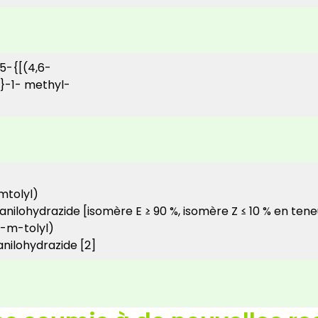
5-{[(4,6-
}-1- methyl-
mtolyl)
lohydrazide [isomère E ≥ 90 %, isomère Z ≤ 10 % en teneur
o-m-tolyl)
nilohydrazide [2]