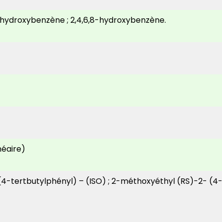
7-hydroxybenzène ; 2,4,6,8-hydroxybenzène.
néaire)
4-tertbutylphényl) – (ISO) ; 2-méthoxyéthyl (RS)-2- (4