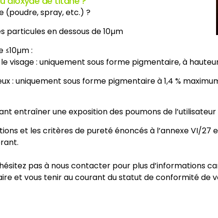
u dioxyde de titane ?
le (poudre, spray, etc.) ?
le des particules en dessous de 10µm
e ≤10µm :
our le visage : uniquement sous forme pigmentaire, à haut
eveux : uniquement sous forme pigmentaire à 1,4 % maximu
vant entraîner une exposition des poumons de l’utilisateur fi
ns et les critères de pureté énoncés à l’annexe VI/27 et V
orant.
hésitez pas à nous contacter pour plus d’informations car 
re et vous tenir au courant du statut de conformité de vo