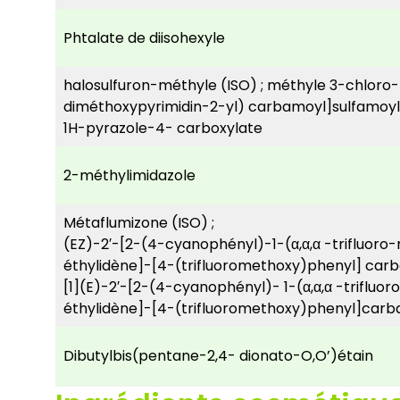
Phtalate de diisohexyle
halosulfuron-méthyle (ISO) ; méthyle 3-chloro-
diméthoxypyrimidin-2-yl) carbamoyl]sulfamoyl
1H-pyrazole-4- carboxylate
2-méthylimidazole
Métaflumizone (ISO) ;
(EZ)-2′-[2-(4-cyanophényl)-1-(α,α,α -trifluoro-
éthylidène]-[4-(trifluoromethoxy)phenyl] carbani
[1](E)-2′-[2-(4-cyanophényl)- 1-(α,α,α -trifluor
éthylidène]-[4-(trifluoromethoxy)phenyl]carba
Dibutylbis(pentane-2,4- dionato-O,O’)étain