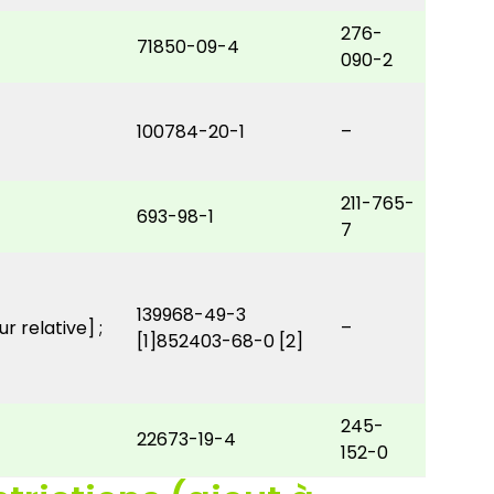
276-
71850-09-4
090-2
100784-20-1
–
211-765-
693-98-1
7
139968-49-3
 relative] ;
–
[1]852403-68-0 [2]
245-
22673-19-4
152-0