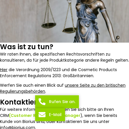
Was ist zu tun?
Wir raten Ihnen, die spezifischen Rechtsvorschriften zu
konsultieren, da für jede Produktkategorie andere Regeln gelten.
Hier
die Verordnung 2009/1223 und die Cosmetic Products
Enforcement Regulations 2013: Großbritannien.
Werfen Sie auch einen Blick auf
unsere Seite zu den britischen
Regulierungsbehörden
.
Kontaktieren Sie uns
Rufen Sie an.
Für weitere Informationen wenden Sie sich bitte an Ihren
E-Mail
CRM
(Customer
Relationship
Manager
), wenn Sie bereits
Kunde von Biorius sind, oder kontaktieren Sie uns unter
info@biorius.com.