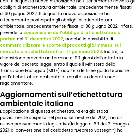
L’art. 11 di questa nuova disposizione ha ulteriormente rinviato gli
obblighi di etichettatura ambientale, precedentemente fissati
al 30 giugno 2022. 11 di questa nuova disposizione ha
ulteriormente posticipato gli obblighi di etichettatura
ambientale, precedentemente fissati al 30 giugno 2022. Infatti,
prevede la
sospensione dell’obbligo di etichettatura a
partire
dal
31
dicembre 2022
, nonché la possibilità di
commercializzare le scorte di prodotti già immessi sul
mercato o etichettati entro il
1° gennaio 2023
. Inoltre, la
disposizione prevede un termine di 90 giorni dall’entrata in
vigore del decreto legge, entro il quale il Ministero della
Transizione Ecologica (MITE) adotterà le linee guida tecniche
per l’etichettatura ambientale tramite un decreto non
regolamentare.
Aggiornamenti sull’etichettatura
ambientale italiana
L’applicazione di questa etichettatura era già stata
parzialmente sospesa nel primo semestre del 2021, ma un
nuovo provvedimento legislativo
(la legge n. 69 del 21 maggio
2021
, di conversione del cosiddetto “Decreto Sostegni”) ha