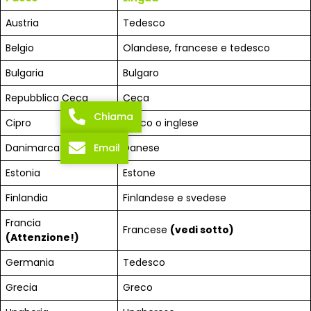
Austria
Tedesco
Belgio
Olandese, francese e tedesco
Bulgaria
Bulgaro
Repubblica Ceca
Ceca
Chiama
Cipro
Greco o inglese
Email
Danimarca
Danese
Estonia
Estone
Finlandia
Finlandese e svedese
Francia
Francese
(vedi sotto)
(Attenzione!)
Germania
Tedesco
Grecia
Greco