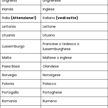
Ungheria
Ungherese
Irlanda
Inglese
Italia
(Attenzione!)
Italiano
(vedi sotto)
Lettonia
Lettone
Lituania
Lituano
Francese o tedesco o
Lussemburgo
lussemburghese
Malta
Maltese o inglese
Paesi Bassi
Olandese
Norvegia
Norvegese
Polonia
Polacco
Portogallo
Portoghese
Romania
Rumeno