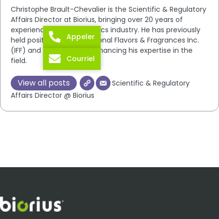
Christophe Brault-Chevalier is the Scientific & Regulatory
Affairs Director at Biorius, bringing over 20 years of
experience in the cosmetics industry. He has previously
Appeler
held positions at International Flavors & Fragrances Inc.
(IFF) and LVMH, further enhancing his expertise in the
Courriel
field.
View all posts
Scientific & Regulatory
Affairs Director @ Biorius