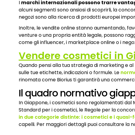
I
marchi internazionali possono trarre vantag
alcuni segmenti sono ansiosi di scoprirli, la concorr
negozi sono alla ricerca di prodotti europei imp
Inoltre, le vendite online stanno aumentando, favo
venture o una propria entità legale, possono rag
come gli influencer, i marketplace online o i neg
Vendere cosmetici in G
Quando pensi alla tua strategia di marketing e al
sulle tue etichette, indicazioni o formule. Le
norma
rinomata come Biorius ti garantirà una commerci
Il quadro normativo giap
In Giappone, i cosmetici sono regolamentati dal Min
Standard per i cosmetici, le Regole per la concorre
in due categorie distinte: i cosmetici e i quasi
capelli. Per maggiori dettagli puoi consultare la 