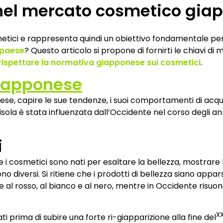
 nel mercato cosmetico gia
etici e rappresenta quindi un obiettivo fondamentale per 
 paese
? Questo articolo si propone di fornirti le chiavi d
rispettare la normativa giapponese sui cosmetici
.
giapponese
se, capire le sue tendenze, i suoi comportamenti di acqui
l’isola è stata influenzata dall’Occidente nel corso degli a
i
 cosmetici sono nati per esaltare la bellezza, mostrare lo
o diversi. Si ritiene che i prodotti di bellezza siano appars
te al rosso, al bianco e al nero, mentre in Occidente risuo
X
ti prima di subire una forte ri-giapparizione alla fine del