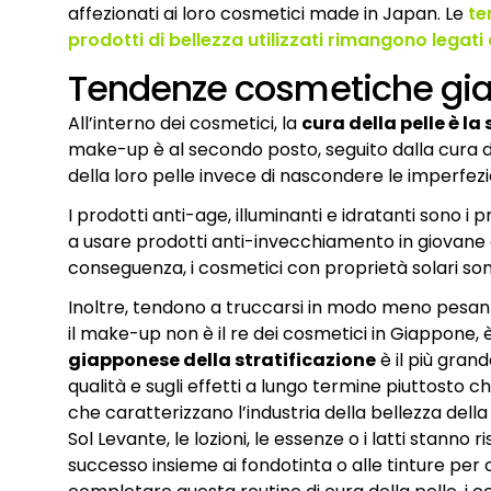
affezionati ai loro cosmetici made in Japan. Le
te
prodotti di bellezza utilizzati rimangono legati ai 
Tendenze cosmetiche gi
All’interno dei cosmetici, la
cura della pelle è l
make-up è al secondo posto, seguito dalla cura dei
della loro pelle invece di nascondere le imperfezio
I prodotti anti-age, illuminanti e idratanti sono 
a usare prodotti anti-invecchiamento in giovane età
conseguenza, i cosmetici con proprietà solari sono
Inoltre, tendono a truccarsi in modo meno pesante
il make-up non è il re dei cosmetici in Giappone, 
giapponese della stratificazione
è il più grand
qualità e sugli effetti a lungo termine piuttosto c
che caratterizzano l’industria della bellezza dell
Sol Levante, le lozioni, le essenze o i latti stanno
successo insieme ai fondotinta o alle tinture per 