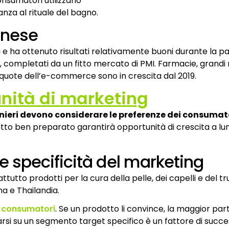
onsumatori utilizzano
nza al rituale del bagno.
onese
a e ha ottenuto risultati relativamente buoni durante la 
, completati da un fitto mercato di PMI. Farmacie, grandi
 quote dell’e-commerce sono in crescita dal 2019.
nità di marketing
anieri devono considerare le preferenze dei consumat
etto ben preparato garantirà opportunità di crescita a 
 specificità del marketing
tutto prodotti per la cura della pelle, dei capelli e del tr
na e Thailandia.
i consumatori
. Se un prodotto li convince, la maggior part
si su un segmento target specifico è un fattore di succes