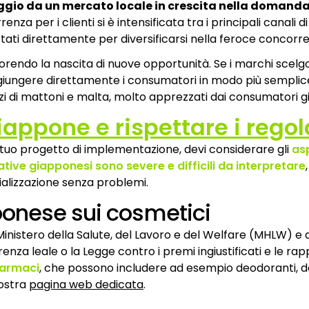
gio da un mercato locale in crescita nella domanda d
enza per i clienti si è intensificata tra i principali canali 
ortati direttamente per diversificarsi nella feroce conco
rendo la nascita di nuove opportunità. Se i marchi scelgono
giungere direttamente i consumatori in modo più semplice
ozi di mattoni e malta, molto apprezzati dai consumatori g
iappone e rispettare i rego
 tuo progetto di implementazione, devi considerare gli
asp
tive giapponesi sono severe e difficili da interpretare
alizzazione senza problemi.
ponese sui cosmetici
istero della Salute, del Lavoro e del Welfare (MHLW) e disc
nza leale o la Legge contro i premi ingiustificati e le rap
-farmaci
, che possono includere ad esempio deodoranti, depi
nostra
pagina web dedicata
.