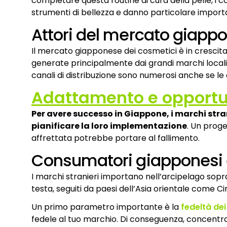
completare questa routine di cura della pelle, i c
strumenti di bellezza e danno particolare importa
Attori del mercato giapp
Il mercato giapponese dei cosmetici è in crescit
generate principalmente dai grandi marchi locali
canali di distribuzione sono numerosi anche se le
Adattamento e opportu
Per avere successo in Giappone, i marchi str
pianificare la loro implementazione
. Un prog
affrettata potrebbe portare al fallimento.
Consumatori giapponesi e
I marchi stranieri importano nell’arcipelago soprat
testa, seguiti da paesi dell’Asia orientale come Ci
Un primo parametro importante è la
fedeltà de
fedele al tuo marchio. Di conseguenza, concentrar