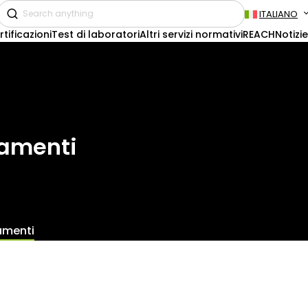
ITALIANO
rtificazioni
Test di laboratori
Altri servizi normativi
REACH
Notizie
lamenti
amenti