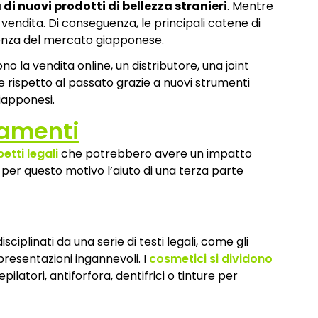
i nuovi prodotti di bellezza stranieri
. Mentre
di vendita. Di conseguenza, le principali catene di
rrenza del mercato giapponese.
 la vendita online, un distributore, una joint
 rispetto al passato grazie a nuovi strumenti
iapponesi.
lamenti
etti legali
che potrebbero avere un impatto
, per questo motivo l’aiuto di una terza parte
iplinati da una serie di testi legali, come gli
presentazioni ingannevoli. I
cosmetici si dividono
latori, antiforfora, dentifrici o tinture per