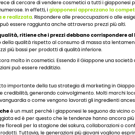
ce di cercare di vendere cosmetici a tutti i giapponesi pu
umerose. In effetti, i
giapponesi apprezzano la compet
a e realizzata
. Rispondere alle preoccupazioni o alle esi
può essere raggiunta anche attraverso prezzi più alti.
alità, ritiene che i prezzi debbano corrispondere al li
do della qualità rispetto al consumo di massa sta lentame
zi più bassi per prodotti di qualità inferiore.
ora molto in cosmetici. Essendo il Giappone una società c
nziani può essere redditizio.
to importante della tua strategia di marketing in Giappon
credibilità, generando coinvolgimento. Molti marchi locali 
vanguardia o come vengono lavorati gli ingredienti ancest
iche
è un must perché i giapponesi le seguono da vicino c
coraggiata ed è per questo che le tendenze hanno ancora p
ze floreali per la stagione dei sakura, collaborazioni o co
rodotti. Tuttavia, le generazioni più giovani vogliono espr