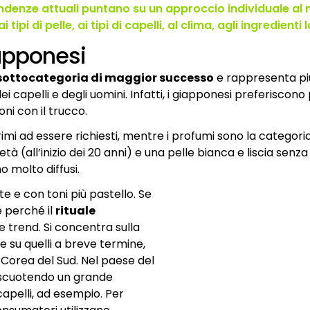
ndenze attuali puntano su un approccio individuale al m
tipi di pelle, ai tipi di capelli, al clima, agli ingredienti
apponesi
a sottocategoria di maggior successo
e rappresenta più 
 capelli e degli uomini. Infatti, i giapponesi preferiscono
ni con il trucco.
i primi ad essere richiesti, mentre i profumi sono la catego
 (all’inizio dei 20 anni) e una pelle bianca e liscia senza
 molto diffusi.
 e con toni più pastello. Se
è perché il
rituale
e trend. Si concentra sulla
he su quelli a breve termine,
a Corea del Sud. Nel paese del
 riscuotendo un grande
capelli, ad esempio. Per