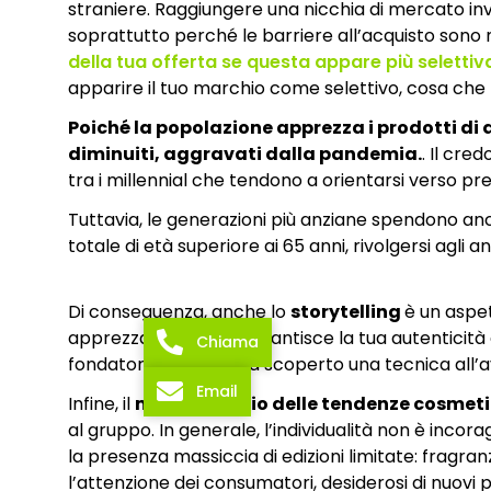
straniere. Raggiungere una nicchia di mercato inve
soprattutto perché le barriere all’acquisto sono n
della tua offerta se questa appare più selettiv
apparire il tuo marchio come selettivo, cosa che 
Poiché la popolazione apprezza i prodotti di qu
diminuiti, aggravati dalla pandemia.
. Il cre
tra i millennial che tendono a orientarsi verso prez
Tuttavia, le generazioni più anziane spendono anc
totale di età superiore ai 65 anni, rivolgersi agli a
Di conseguenza, anche lo
storytelling
è un aspet
apprezzato perché garantisce la tua autenticità e 
Chiama
fondatore originale ha scoperto una tecnica all’a
Email
Infine, il
monitoraggio delle tendenze cosmet
al gruppo. In generale, l’individualità non è in
la presenza massiccia di edizioni limitate: fragran
l’attenzione dei consumatori, desiderosi di nuovi p