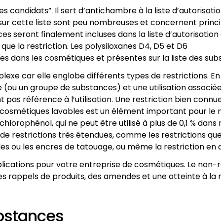
 candidats”. Il sert d’antichambre à la liste d’autorisatio
s sur cette liste sont peu nombreuses et concernent prin
seront finalement incluses dans la liste d’autorisation ou
ue la restriction. Les polysiloxanes D4, D5 et D6
es dans les cosmétiques et présentes sur la liste des su
mplexe car elle englobe différents types de restrictions. En
ou un groupe de substances) et une utilisation associée, à 
nt pas référence à l’utilisation. Une restriction bien connu
its cosmétiques lavables est un élément important pour le
lorophénol, qui ne peut être utilisé à plus de 0,1 % dans
de restrictions très étendues, comme les restrictions que
tiles ou les encres de tatouage, ou même la restriction en
 implications pour votre entreprise de cosmétiques. Le no
es rappels de produits, des amendes et une atteinte à la 
ubstances