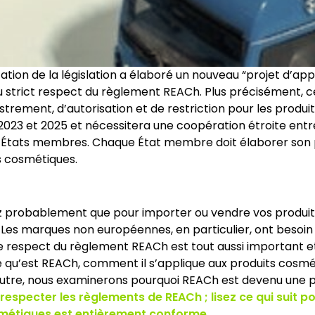
cation de la législation a élaboré un nouveau “projet d’
u strict respect du règlement REACh. Plus précisément, c
strement, d’autorisation et de restriction pour les produi
re 2023 et 2025 et nécessitera une coopération étroite entr
es États membres. Chaque État membre doit élaborer son 
s cosmétiques.
 probablement que pour importer ou vendre vos produits d
. Les marques non européennes, en particulier, ont besoin
 le respect du règlement REACh est tout aussi important 
e qu’est REACh, comment il s’applique aux produits cosm
outre, nous examinerons pourquoi REACh est devenu une 
respecter les règlements de REACh ; lisez ce qui suit 
smétiques est entièrement conforme.