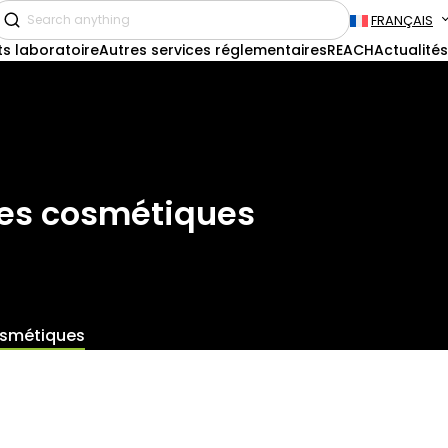
FRANÇAIS
ts laboratoire
Autres services réglementaires
REACH
Actualités
des cosmétiques
osmétiques