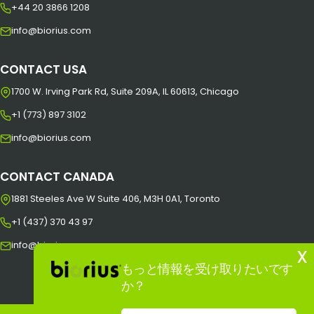
+44 20 3866 1208
info@biorius.com
CONTACT USA
1700 W. Irving Park Rd, Suite 209A, IL 60613, Chicago
+1 (773) 897 3102
info@biorius.com
CONTACT CANADA
1881 Steeles Ave W Suite 406, M3H 0A1, Toronto
+1 (437) 370 43 97
info@biorius.com
x
もっと情報を受け取りたいです
か？