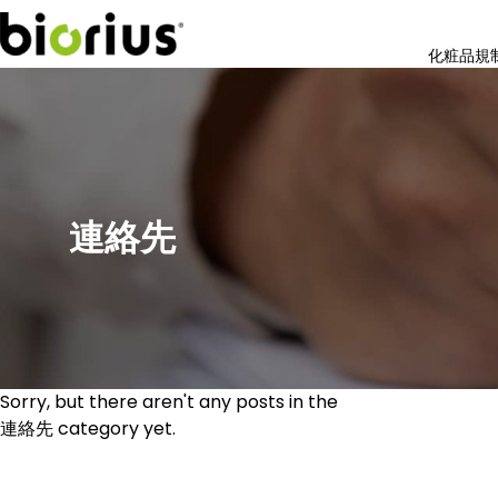
化粧品規
連絡先
Sorry, but there aren't any posts in the
連絡先 category yet.