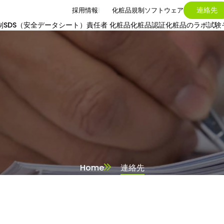
連絡先
採用情報
化粧品規制ソフトウェア
制
SDS（安全データシート）
責任者 化粧品
化粧品認証
化粧品のラボ試験
Home
連絡先