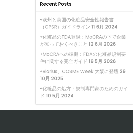
Recent Posts
欧州と英国の化粧品安全性報告書
（CPSR）ガイドライン
11 6月 2024
化粧品のFDA登録：MoCRAの下で企業
が知っておくべきこと
12 6月 2026
MoCRAへの準拠：FDAの化粧品規制要
件に関する完全ガイド
19 5月 2026
Biorius、COSME Week 大阪に登壇
29
10月 2025
化粧品の処方：規制専門家のためのガイ
ド
10 5月 2024