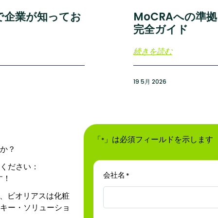
下で企業が知ってお
MoCRAへの準
完全ガイド
続きを読む
19 5月 2026
「
」は必須フィールドを示します
*
か？
ください：
会社名
*
す！
て、ビオリアスは化粧
キー・ソリューショ