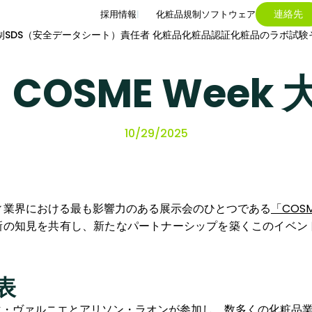
連絡先
採用情報
化粧品規制ソフトウェア
制
SDS（安全データシート）
責任者 化粧品
化粧品認証
化粧品のラボ試験
s、COSME Wee
10/29/2025
ューティ業界における最も影響力のある展示会のひとつである
「COSM
の知見を共有し、新たなパートナーシップを築くこのイベントにお
表
りエマ・ヴァルニエとアリソン・ラオンが参加し、数多くの化粧品