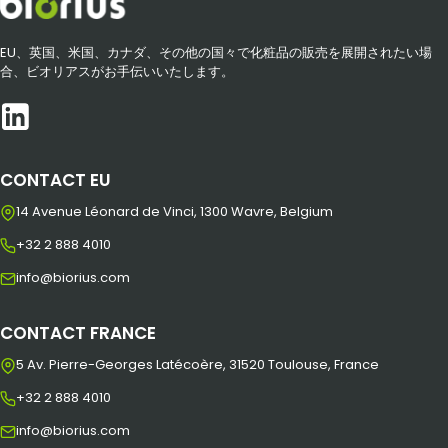
EU、英国、米国、カナダ、その他の国々で化粧品の販売を展開されたい場
合、ビオリアスがお手伝いいたします。
CONTACT EU
14 Avenue Léonard de Vinci, 1300 Wavre, Belgium
+32 2 888 4010
info@biorius.com
CONTACT FRANCE
5 Av. Pierre-Georges Latécoère, 31520 Toulouse, France
+32 2 888 4010
info@biorius.com