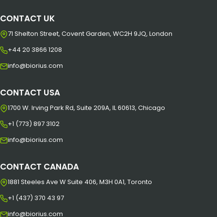
CONTACT UK
71 Shelton Street, Covent Garden, WC2H 9JQ, London
+44 20 3866 1208
info@biorius.com
CONTACT USA
1700 W. Irving Park Rd, Suite 209A, IL 60613, Chicago
+1 (773) 897 3102
info@biorius.com
CONTACT CANADA
1881 Steeles Ave W Suite 406, M3H 0A1, Toronto
+1 (437) 370 43 97
info@biorius.com