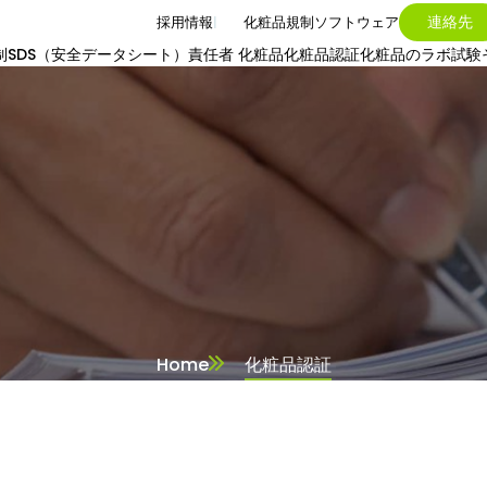
連絡先
採用情報
化粧品規制ソフトウェア
制
SDS（安全データシート）
責任者 化粧品
化粧品認証
化粧品のラボ試験
Home
化粧品認証