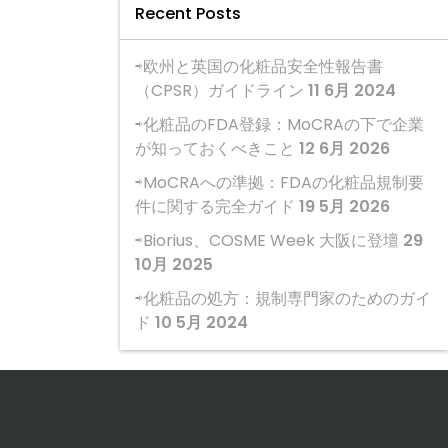
Recent Posts
欧州と英国の化粧品安全性報告書
（CPSR）ガイドライン
11 6月 2024
化粧品のFDA登録：MoCRAの下で企業
が知っておくべきこと
12 6月 2026
MoCRAへの準拠：FDAの化粧品規制要
件に関する完全ガイド
19 5月 2026
Biorius、COSME Week 大阪に登壇
29
10月 2025
化粧品の処方：規制専門家のためのガイ
ド
10 5月 2024