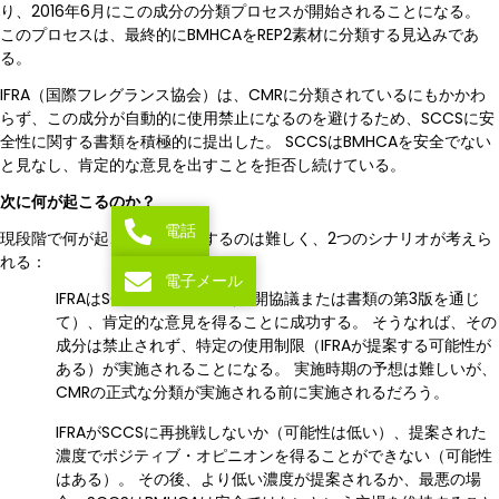
り、2016年6月にこの成分の分類プロセスが開始されることになる。
このプロセスは、最終的にBMHCAをREP2素材に分類する見込みであ
る。
IFRA（国際フレグランス協会）は、CMRに分類されているにもかかわ
らず、この成分が自動的に使用禁止になるのを避けるため、SCCSに安
全性に関する書類を積極的に提出した。 SCCSはBMHCAを安全でない
と見なし、肯定的な意見を出すことを拒否し続けている。
次に何が起こるのか？
電話
現段階で何が起こるかを判断するのは難しく、2つのシナリオが考えら
れる：
電子メール
IFRAはSCCSに再挑戦し（公開協議または書類の第3版を通じ
て）、肯定的な意見を得ることに成功する。 そうなれば、その
成分は禁止されず、特定の使用制限（IFRAが提案する可能性が
ある）が実施されることになる。 実施時期の予想は難しいが、
CMRの正式な分類が実施される前に実施されるだろう。
IFRAがSCCSに再挑戦しないか（可能性は低い）、提案された
濃度でポジティブ・オピニオンを得ることができない（可能性
はある）。 その後、より低い濃度が提案されるか、最悪の場