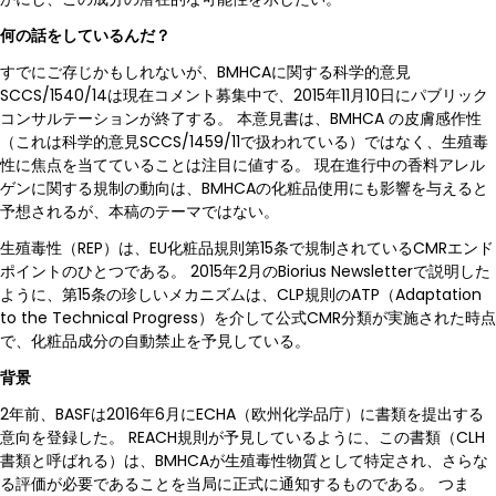
何の話をしているんだ？
すでにご存じかもしれないが、BMHCAに関する科学的意見
SCCS/1540/14は現在コメント募集中で、2015年11月10日にパブリック
コンサルテーションが終了する。 本意見書は、BMHCA の皮膚感作性
（これは科学的意見SCCS/1459/11で扱われている）ではなく、生殖毒
性に焦点を当てていることは注目に値する。 現在進行中の香料アレル
ゲンに関する規制の動向は、BMHCAの化粧品使用にも影響を与えると
予想されるが、本稿のテーマではない。
生殖毒性（REP）は、EU化粧品規則第15条で規制されているCMRエンド
ポイントのひとつである。 2015年2月のBiorius Newsletterで説明した
ように、第15条の珍しいメカニズムは、CLP規則のATP（Adaptation
to the Technical Progress）を介して公式CMR分類が実施された時点
で、化粧品成分の自動禁止を予見している。
背景
2年前、BASFは2016年6月にECHA（欧州化学品庁）に書類を提出する
意向を登録した。 REACH規則が予見しているように、この書類（CLH
書類と呼ばれる）は、BMHCAが生殖毒性物質として特定され、さらな
る評価が必要であることを当局に正式に通知するものである。 つま