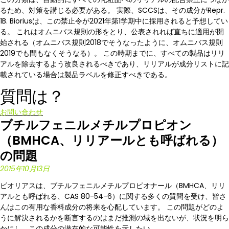
るため、対策を講じる必要がある。 実際、SCCSは、その成分がRepr.
1B. Bioriusは、この禁止令が2021年第1学期中に採用されると予想してい
る。 これはオムニバス規則の形をとり、公表されれば直ちに適用が開
始される（オムニバス規則2018でそうなったように、オムニバス規則
2019でも間もなくそうなる）。 この時期までに、すべての製品はリリ
アルを除去するよう改良されるべきであり、リリアルが成分リストに記
載されている場合は製品ラベルを修正すべきである。
質問は？
お問い合わせ
ブチルフェニルメチルプロピオン
（BMHCA、リリアールとも呼ばれる）
の問題
2015年10月13日
ビオリアスは、ブチルフェニルメチルプロピオナール（BMHCA、リリ
アルとも呼ばれる、CAS 80-54-6）に関する多くの質問を受け、皆さ
んはこの有用な香料成分の将来を心配しています。 この問題がどのよ
うに解決されるかを断言するのはまだ推測の域を出ないが、状況を明ら
かにし、この成分の潜在的な可能性を示したい。