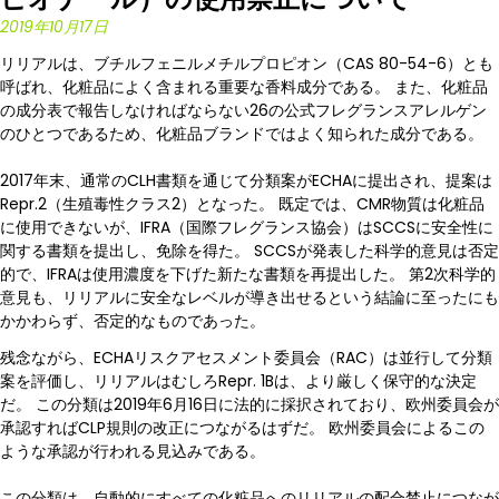
2019年10月17日
リリアルは、ブチルフェニルメチルプロピオン（CAS 80-54-6）とも
呼ばれ、化粧品によく含まれる重要な香料成分である。 また、化粧品
の成分表で報告しなければならない26の公式フレグランスアレルゲン
のひとつであるため、化粧品ブランドではよく知られた成分である。
2017年末、通常のCLH書類を通じて分類案がECHAに提出され、提案は
Repr.2（生殖毒性クラス2）となった。 既定では、CMR物質は化粧品
に使用できないが、IFRA（国際フレグランス協会）はSCCSに安全性に
関する書類を提出し、免除を得た。 SCCSが発表した科学的意見は否定
的で、IFRAは使用濃度を下げた新たな書類を再提出した。 第2次科学的
意見も、リリアルに安全なレベルが導き出せるという結論に至ったにも
かかわらず、否定的なものであった。
残念ながら、ECHAリスクアセスメント委員会（RAC）は並行して分類
案を評価し、リリアルはむしろRepr. 1Bは、より厳しく保守的な決定
だ。 この分類は2019年6月16日に法的に採択されており、欧州委員会が
承認すればCLP規則の改正につながるはずだ。 欧州委員会によるこの
ような承認が行われる見込みである。
この分類は、自動的にすべての化粧品へのリリアルの配合禁止につなが