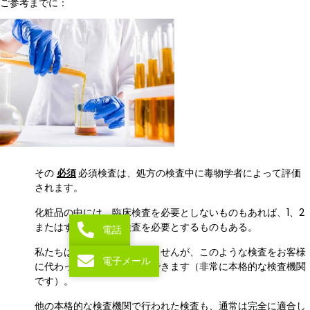
ご参考までに：
その
必須
必須検査は、処方の検査中に毒物学者によって評価
されます。
化粧品の中には、臨床検査を必要としないものもあれば、1、2
またはすべての臨床検査を必要とするものもある。
電話
私たちは検査機関ではありませんが、このような検査をお客様
電子メール
に代わって実施することもできます（非常に本格的な検査機関
です）。
他の本格的な検査機関で行われた検査も、通常は完全に適合し