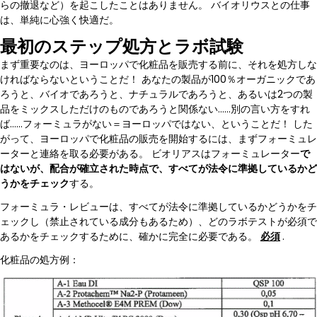
らの撤退など）を起こしたことはありません。 バイオリウスとの仕事
は、単純に心強く快適だ。
最初のステップ処方とラボ試験
まず重要なのは、ヨーロッパで化粧品を販売する前に、それを処方しな
ければならないということだ！ あなたの製品が100％オーガニックであ
ろうと、バイオであろうと、ナチュラルであろうと、あるいは2つの製
品をミックスしただけのものであろうと関係ない……別の言い方をすれ
ば……フォーミュラがない＝ヨーロッパではない、ということだ！ した
がって、ヨーロッパで化粧品の販売を開始するには、まずフォーミュレ
ーターと連絡を取る必要がある。 ビオリアスはフォーミュレーター
で
はないが、配合が確立された時点で、すべてが法令に準拠しているかど
うかをチェック
する。
フォーミュラ・レビューは、すべてが法令に準拠しているかどうかをチ
ェックし（禁止されている成分もあるため）、どのラボテストが必須で
あるかをチェックするために、確かに完全に必要である。
必須
.
化粧品の処方例：