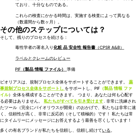
ており、十分なものである。
これらの検査にかかる時間は、実施する検査によって異なる
（数週間から数ヶ月）。
その他のステップについては？
そして、残りのプロセスを続ける：
毒性学者の署名入り
化粧
品
安全性
報告書
（CPSR A&B）
ラベルとクレームのレビュー
PIF
（製品
情報
ファイル）
準備
ビオリアスは、規制プロセス全体をサポートすることができます。
薬
事規制プロセス全体をサポートし
をサポートし、PIF
（製品
情報
ファ
イル
）全体を構成することができます。 つまり、あなたは何も心配す
る必要はありません。
私たちがすべてを引き受けます
. 非常に洗練され
たツール（完全にバイオリウスが開発）のおかげで、私たちは非常に速
く、信頼性が高く、非常に反応的（そして積極的）です！ 私たちは常
にタイムリーにメッセージにお答えするよう最善を尽くしています！
多くの有名ブランドが私たちを信頼し、信頼し続けて
いる
。