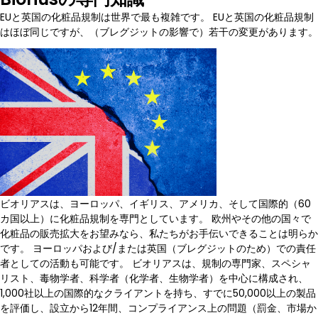
EUと英国の化粧品規制は世界で最も複雑です。 EUと英国の化粧品規制
はほぼ同じですが、（ブレグジットの影響で）若干の変更があります。
ビオリアスは、ヨーロッパ、イギリス、アメリカ、そして国際的（60
カ国以上）に化粧品規制を専門としています。 欧州やその他の国々で
化粧品の販売拡大をお望みなら、私たちがお手伝いできることは明らか
です。 ヨーロッパおよび/または英国（ブレグジットのため）での責任
者としての活動も可能です。 ビオリアスは、規制の専門家、スペシャ
リスト、毒物学者、科学者（化学者、生物学者）を中心に構成され、
1,000社以上の国際的なクライアントを持ち、すでに50,000以上の製品
を評価し、設立から12年間、コンプライアンス上の問題（罰金、市場か