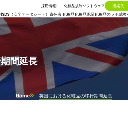
連絡先
採用情報
化粧品規制ソフトウェア
制
SDS（安全データシート）
責任者 化粧品
化粧品認証
化粧品のラボ試験
行期間延長
Home
英国における化粧品の移行期間延長