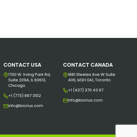
CONTACT USA
CONTACT CANADA
1700 W. Irving Park Rd,
1881 Steeles Ave W Suite
Suite 209A, IL 60613,
406, M3H 0A1, Toronto
Chicago
+1 (437) 370 43 97
+1 (773) 897 3102
info@biorius.com
info@biorius.com