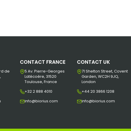
CONTACT FRANCE
CONTACT UK
rd de
5 Av. Pierre-Georges
71 Shelton Street, Covent
,
Latécoère, 31520
Garden, WC2H 9JQ,
Toulouse, France
London
+32 2 888 4010
+44 20 3866 1208
m
info@biorius.com
info@biorius.com