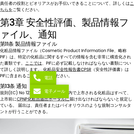
責任者の役割とビオリアスがお手伝いできることについて、詳しくは
こ
ちらを
ご覧ください。
第3章 安全性評価、製品情報フ
ァイル、通知
第11条 製品情報ファイル
化粧品情報ファイル（Cosmetic Product Information File、略称
PIF）は、特定の化粧品に関するすべての情報を含む非常に構造化され
た書類です。
ここでは
、PIFに必ず記載しなければならない書類につい
て詳しく説明します。
化粧品安全性報告書CPSR
（安全性評価書）は
PIFに含まれることにご留意ください。
電話
第13条 通知
電子メール
規則(EC) No 1223/2009では、EU域内で上市される化粧品はすべて、
上市前に
CPNP化粧品届出ポータルに
届け出なければならないと規定し
ている。 届出は、責任者またはバイオリウスのような規制コンサルタ
ントが行うことができる。