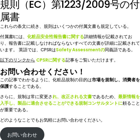
規則（EC）第1223/2009号の付
属書
これらの条文に続き、規則はいくつかの付属文書も規定している。
付属書Iには、
化粧品安全性報告書に関する
詳細情報が記載されてお
り、報告書に記載しなければならないすべての文書が詳細に記載されて
います。 英語では、CPSRは
Safety Assessmentの
同義語である。
以下のリンクから
CPSRに関する
記事をご覧いただけます。
お問い合わせください！
この記事でわかるように、化粧品規制の目的は
市場を規制し、消費者を
保護
することである。
さらに、規制は常に変更さ
れ、改正される文書
であるため、
最新情報を
入手し、製品に適合させることができる規制コンサルタントに
頼ること
が重要である。
どのようなことでもお気軽にお問い合わせください。
お問い合わせ