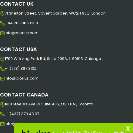
CONTACT UK
71 Shelton Street, Covent Garden, WC2H 9JQ, London
+44 20 3866 1208
info@biorius.com
CONTACT USA
1700 W. Irving Park Rd, Suite 209A, IL 60613, Chicago
+1 (773) 897 3102
info@biorius.com
CONTACT CANADA
1881 Steeles Ave W Suite 406, M3H 0A1, Toronto
+1 (437) 370 43 97
info@biorius.com
x