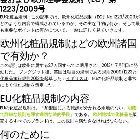
1223/2009号
EU化粧品規制：この記事では、
欧州化粧品規制（EC）No.1223/2009が
どのような内容で構成されているのか、その主な目的は何か、そして最
も重要なポイントは何かについて、一緒に詳しく見ていきます。
欧州化粧品規制はどの欧州諸国
で有効か？
この規則は欧州に属する27カ国すべてに適用され、2013年7月11日に発
効した。 ブレグジット後、英国は独自の規制である
規則2009/1223と
化粧品施行規則2013を
起草した：
イギリスは
、EUの化粧品規制と非常
によく似た規制を策定した。
EU化粧品規制の内容
EUの化粧品規制は、「加盟国による転嫁が分かれる余地のない、
明確
で詳細な規則を課す適切な法的手段
」である。
欧州地域で化粧品を
販
売するすべてのブランドは、この規則を満たさなければならない。
何のために