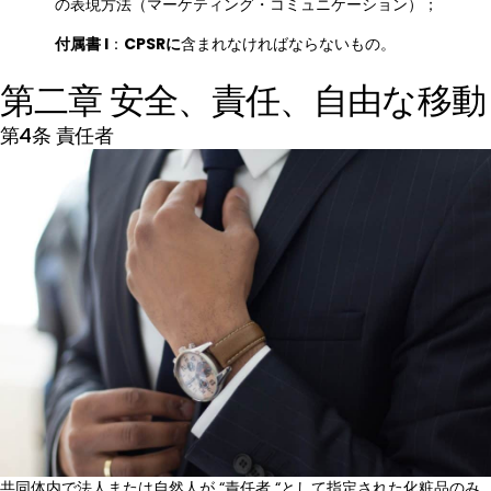
の表現方法（マーケティング・コミュニケーション）；
付属書 I
：
CPSRに
含まれなければならないもの。
第二章 安全、責任、自由な移動
第4条 責任者
共同体内で法人または自然人が “責任者 “として指定された化粧品のみ