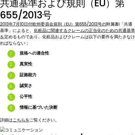
共通基準および規則（EU）第
655/2013号
2013年7月10日付欧州委員会規則（EU）第655/2013号の
附属書I「共通
基準」によると、
化粧品に関連するクレームの正当化のための共通基準
を
定めるものであり、化粧品およびクレームは以下の要件を満たさなけ
ればならない：
規格への適合性
真実性
証拠能力
誠実さ
公平性
情報に基づいた決断
詳細は
こちらを
ご覧ください。