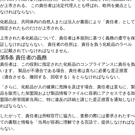
が上市される。 この責任者は法定代理人とも呼ばれ、欧州を拠点とし
なければならない。
化粧品は、共同体内の自然人または法人が書面により「責任者」として
指定されたものだけが上市される。
上市された各化粧品について、責任者は本規則に基づく義務の遵守を保
証しなければならない。 責任者の住所は、責任を負う化粧品のラベル
に記載されていなければなりません。
第5条 責任者の義務
責任者は、この役割に指定された化粧品のコンプライアンスに責任を負
います。 製品が不適合である場合、責任者は直ちに必要な是正措置
（適合させる、撤回する、回収する）をとらなければならない。
「さらに、化粧品が人の健康に危険を及ぼす場合、責任者は直ちに、製
品を販売した加盟国および製品情報ファイルに容易にアクセスできる加
盟国の所管国家当局に、特に違反の詳細と講じた是正措置を通知しなけ
ればならない。
したがって、責任者は所轄官庁に協力し、査察の際には要求されたすべ
ての書類と情報を「当局が容易に理解できる言語で」提供しなければな
らない。