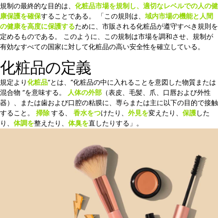
規制の最終的な目的は、
化粧品市場を規制し、適切なレベルでの人の健
康保護を確保
することである。 「この規則は、
域内市場の機能と人間
の健康を高度に保護する
ために、市販される化粧品が遵守すべき規則を
定めるものである。 このように、この規制は市場を調和させ、規制が
有効なすべての国家に対して化粧品の高い安全性を確立している。
化粧品の定義
規定より
化粧品
“とは、”化粧品の中に入れることを意図した物質または
混合物 “を意味する。
人体の外部
（表皮、毛髪、爪、口唇および外性
器）、または歯および口腔の粘膜に、専らまたは主に以下の目的で接触
すること。
掃除
する、
香水をつ
けたり、
外見を
変えたり、
保護
した
り、
体調を
整えたり、
体臭を
直したりする」。