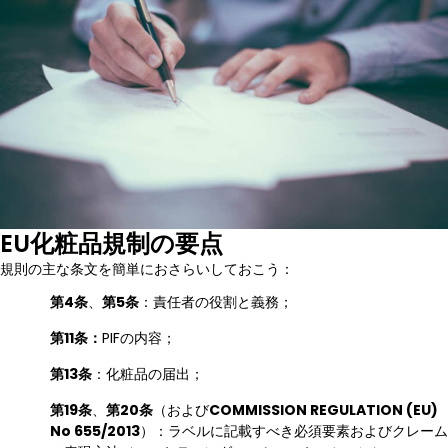
EU化粧品規制の要点
規則の主な条文を簡単におさらいしておこう：
第4条
、
第5条
：責任者の役割と義務；
第11条：
PIFの内容；
第13条
：化粧品の届出；
第19条
、
第20条
（および
COMMISSION REGULATION (EU)
No 655/2013
）：ラベルに記載すべき必須要素およびクレーム