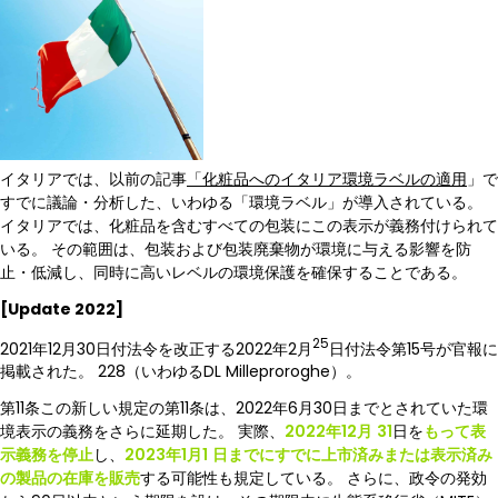
イタリアでは、以前の記事
「化粧品へのイタリア環境ラベルの適用
」で
すでに議論・分析した、いわゆる「環境ラベル」が導入されている。
イタリアでは、化粧品を含むすべての包装にこの表示が義務付けられて
いる。 その範囲は、包装および包装廃棄物が環境に与える影響を防
止・低減し、同時に高いレベルの環境保護を確保することである。
[Update 2022]
25
2021年12月30日付法令を改正する2022年2月
日付法令第15号が官報に
掲載された。 228（いわゆるDL Milleproroghe）。
第11条この新しい規定の第11条は、2022年6月30日までとされていた環
境表示の義務をさらに延期した。 実際、
2022年12月
31
日を
もって表
示義務を停止
し、
2023年1月1
日までにすでに上市済みまたは表示済み
の製品の在庫を販売
する可能性も規定している。 さらに、政令の発効