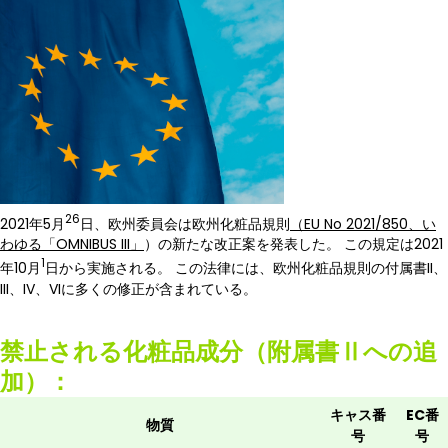
26
2021年5月
日、欧州委員会は欧州化粧品規則
（EU No 2021/850、い
わゆる「OMNIBUS III」
）の新たな改正案を発表した。 この規定は2021
1
年10月
日から実施される。 この法律には、欧州化粧品規則の付属書II、
III、IV、VIに多くの修正が含まれている。
禁止される化粧品成分（附属書Ⅱへの追
加）：
キャス番
EC番
物質
号
号