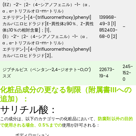
(EZ）-2′-［2-（4-シアノフェニル）-1-（α，
α，α-トリフルオロ-m-トリル）
エチリデン]-[4-(trifluoromethoxy)phenyl]
139968-
カルバニロヒドラジド[E-異性体≧90％、Z-異性
49-3 [1]
–
体≦10％の相対含量]；[1]。
852403-
(E）-2′-［2-（4-シアノフェニル）-1-（α，
68-0 [2]
α，α-トリフルオロ-m-トリル）
エチリデン]-[4-(trifluoromethoxy)phenyl]
カルバニロヒドラジド[2]。
245-
ジブチルビス（ペンタン-2,4-ジオナト-O,O’)
22673-
152-
スズ
19-4
0
化粧品成分の更なる制限（附属書IIIへの
追加）：
サリチル酸：
この成分は、以下のカテゴリーの化粧品において、
防腐剤
以外の目的
で使用される場合、0.5%までの
使用が許可される：
ボディローション