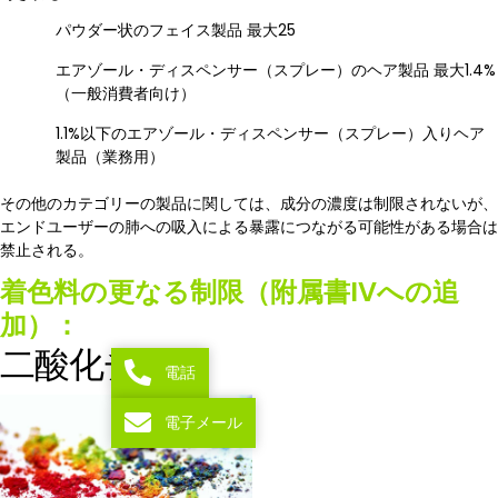
パウダー状のフェイス製品 最大25
エアゾール・ディスペンサー（スプレー）のヘア製品 最大1.4%
（一般消費者向け）
1.1%以下のエアゾール・ディスペンサー（スプレー）入りヘア
製品（業務用）
その他のカテゴリーの製品に関しては、成分の濃度は制限されないが、
エンドユーザーの肺への吸入による暴露につながる可能性がある場合は
禁止される。
着色料の更なる制限（附属書IVへの追
加）：
二酸化チタン
電話
電子メール