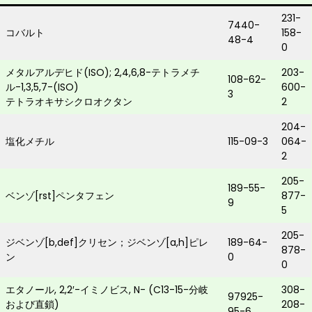
231-
7440-
コバルト
158-
48-4
0
メタルアルデヒド(ISO); 2,4,6,8-テトラメチ
203-
108-62-
ル-1,3,5,7-(ISO)
600-
3
テトラオキサシクロオクタン
2
204-
塩化メチル
115-09-3
064-
2
205-
189-55-
ベンゾ[rst]ペンタフェン
877-
9
5
205-
ジベンゾ[b,def]クリセン；ジベンゾ[a,h]ピレ
189-64-
878-
ン
0
0
エタノール, 2,2′-イミノビス, N- (C13-15-分岐
308-
97925-
および直鎖)
208-
95-6