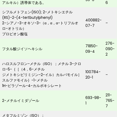
アルキル）誘導体である。
6
シフルメトフェン(ISO); 2-メトキシエチル
(RS)-2-(4-tertbutylphenyl)
400882-
2-シアノ-3-オキソ-3-（α，α，α-トリフルオ
–
07-7
ロ-オトリル）
プロピオン酸塩
276-
71850-
フタル酸ジイソヘキシル
090-
09-4
2
ハロスルフロン-メチル（ISO）；メチル 3-クロ
ロ-5-｛［（4，6-メチル
100784-
ジメトキシピリミジン-2-イル）カルバモイル］
–
20-1
スルファモイル｝-1-メチル
1H-ピラゾール-4-カルボキシレート
211-
693-98-
2-メチルイミダゾール
765-
1
7
メタフルミゾン（ISO）；