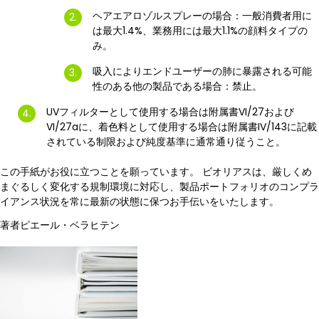
ヘアエアロゾルスプレーの場合：一般消費者用に
は最大1.4%、業務用には最大1.1%の顔料タイプの
み。
吸入によりエンドユーザーの肺に暴露される可能
性のある他の製品である場合：禁止。
UVフィルターとして使用する場合は附属書VI/27および
VI/27aに、着色料として使用する場合は附属書IV/143に記載
されている制限および純度基準に通常通り従うこと。
この手紙がお役に立つことを願っています。 ビオリアスは、厳しくめ
まぐるしく変化する規制環境に対応し、製品ポートフォリオのコンプラ
イアンス状況を常に最新の状態に保つお手伝いをいたします。
著者ピエール・ベラヒテン