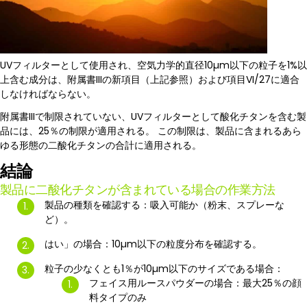
UVフィルターとして使用され、空気力学的直径10µm以下の粒子を1%以
上含む成分は、附属書IIIの新項目（上記参照）および項目VI/27に適合
しなければならない。
附属書IIIで制限されていない、UVフィルターとして酸化チタンを含む製
品には、25％の制限が適用される。 この制限は、製品に含まれるあら
ゆる形態の二酸化チタンの合計に適用される。
結論
製品に二酸化チタンが含まれている場合の作業方法
製品の種類を確認する：吸入可能か（粉末、スプレーな
ど）。
はい」の場合：10µm以下の粒度分布を確認する。
粒子の少なくとも1％が10µm以下のサイズである場合：
フェイス用ルースパウダーの場合：最大25％の顔
料タイプのみ