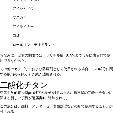
アイシャドウ
マスカラ
アイライナー
口紅
ロールオン・デオドラント
ちなみに、以前の制限では、サリチル酸は0.5%までしか防腐目的で使
用できなかった。
その他のカテゴリーおよび防腐剤として使用される場合、この成分に関
する以前の制限が引き続き適用される。
二酸化チタン
空気力学的直径10μm以下の粒子を1％以上含む粉末状の二酸化チタンに
関する新しい項目が附属書IIIに追加される。
この成分は、顔料、アナターゼ、表面処理などの形で使用することが許
可される：