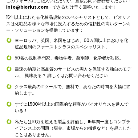
このフォームにご記入いただくか、直接お問い合わせください：
info@biorius.com
– できるだけ早く回答いたします！
15年以上にわたる化粧品規制のスペシャリストとして、ビオリア
スは化粧品を様々な市場に投入するための信頼性の高いターンキ
ー・ソリューションを提供しています：
ヨーロッパ、英国、米国をはじめ、60カ国以上における化
粧品規制のファーストクラスのスペシャリスト。
50名の規制専門家、毒物学者、薬剤師、化学者が対応。
最速の納期と高品質のサービスの両方を保証する独自のモデ
ル。 興味ある？ 詳しくはお問い合わせください！
クラス最高のITツールで、無料で、あなたの時間を大幅に節
約します。
すでに1,500社以上の国際的な顧客がバイオリウスを選んで
いる！
私たちは10万を超える製品を評価し、15年間一度もコンプラ
イアンス上の問題（罰金、市場からの撤退など）を起こした
ことはありません。