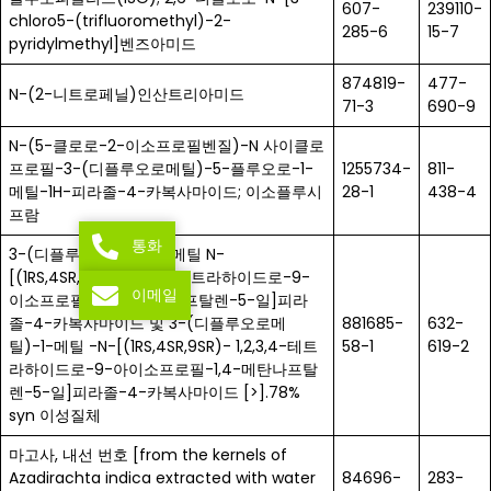
607-
239110-
chloro5-(trifluoromethyl)-2-
285-6
15-7
pyridylmethyl]벤즈아미드
874819-
477-
N-(2-니트로페닐)인산트리아미드
71-3
690-9
N-(5-클로로-2-이소프로필벤질)-N 사이클로
프로필-3-(디플루오로메틸)-5-플루오로-1-
1255734-
811-
메틸-1H-피라졸-4-카복사마이드; 이소플루시
28-1
438-4
프람
통화
3-(디플루오로메틸)-1-메틸 N-
[(1RS,4SR,9RS)-1,2,3,4-테트라하이드로-9-
이메일
이소프로필-1,4-메탄노나프탈렌-5-일]피라
졸-4-카복사마이드 및 3-(디플루오로메
881685-
632-
틸)-1-메틸 -N-[(1RS,4SR,9SR)- 1,2,3,4-테트
58-1
619-2
라하이드로-9-아이소프로필-1,4-메탄나프탈
렌-5-일]피라졸-4-카복사마이드 [>].78%
syn 이성질체
마고사, 내선 번호 [from the kernels of
Azadirachta indica extracted with water
84696-
283-