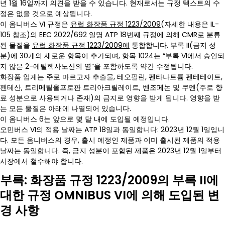
년 1월 16일까지 의견을 받을 수 있습니다. 현재로서는 규정 텍스트의 수
정은 없을 것으로 예상됩니다.
이 옴니버스 VI 규정은
유럽 화장품 규정 1223/2009
(자세한 내용은 IL-
105 참조)의 EEC 2022/692 일명 ATP 18번째 규정에 의해 CMR로 분류
된 물질을
유럽 화장품 규정 1223/2009에
통합합니다. 부록 II(금지 성
분)에 30개의 새로운 항목이 추가되며, 항목 1024는 “부록 VI에서 승인되
지 않은 2-에틸헥사노산의 염”을 포함하도록 약간 수정됩니다.
화장품 업계는 주로 마르고자 추출물, 테오필린, 펜타나트륨 펜테테이트,
펜테산, 트리메틸올프로판 트리아크릴레이트, 벤조페논 및 쿠멘(주로 향
료 성분으로 사용되거나 존재)의 금지로 영향을 받게 됩니다. 영향을 받
는 모든 물질은 아래에 나열되어 있습니다.
이 옴니버스 6는 앞으로 몇 달 내에 도입될 예정입니다.
오민버스 VI의 적용 날짜는 ATP 18일과 동일합니다: 2023년 12월 1일입니
다. 모든 옴니버스의 경우, 출시 예정인 제품과 이미 출시된 제품의 적용
날짜는 동일합니다. 즉, 금지 성분이 포함된 제품은 2023년 12월 1일부터
시장에서 철수해야 합니다.
부록: 화장품 규정 1223/2009의 부록 II에
대한 규정 OMNIBUS VI에 의해 도입된 변
경 사항