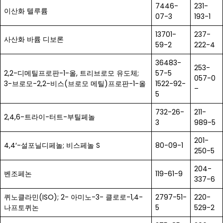
7446-
231-
이산화 텔루륨
07-3
193-1
13701-
237-
사산화 바륨 디보론
59-2
222-4
36483-
253-
2,2-디메틸프로판-1-올, 트리브로모 유도체;
57-5
057-0
3-브로모-2,2-비스(브로모 메틸)프로판-1-올
1522-92-
–
5
732-26-
211-
2,4,6-트라이-터트-부틸페놀
3
989-5
201-
4,4′-설포닐디페놀; 비스페놀 S
80-09-1
250-5
204-
벤조페논
119-61-9
337-6
퀴노클라민(ISO); 2- 아미노-3- 클로로-1,4-
2797-51-
220-
나프토퀴논
5
529-2