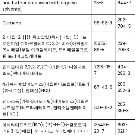
and further processed with organic
25-3
644-7
solvents]
202-
Cumene
98-82-8
704-5
2-에틸-2-[[(1-옥소알릴)옥시]메틸]-1,3- 프
로판디일 디아크릴레이트; 2,2- 비스(아크릴로
15625-
239-
옥시메틸)부틸 아크릴레이트; 트리메틸올프로
89-5
701-3
판 트리아크릴레이트
펜타포타슘 2,2′,2′,2”,2””-(에탄-1,2-디일니트
7216-95-
404-
릴로)펜타아세테이트
7
290-3
N카복시메틸이노비스(에틸렌니트릴로)테트라
200-
67-43-6
(아세트산); 펜테산(INCI)
652-8
펜타소듐(카복실아토메틸)이미노비스(에틸렌
205-
니트릴로)테트라세테이트; 펜타소듐펜테테이
140-01-2
391-3
트(INCI)
아세타미프리드(ISO); (1E)-N-[(6-클로로피
135410-
603-
리딘3-일)메틸]-N’-시아노-N메틸에타니미다
20-7
921-1