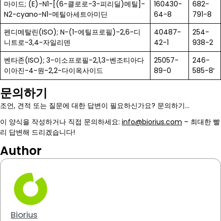
마이드; (E)-N1-[(6-클로로-3-피리딜)메틸]-
160430-
682-
N2-cyano-N1-메틸아세트아미딘
64-8
791-8
펜디메탈린(ISO); N-(1-에틸프로필)-2,6-디
40487-
254-
니트로-3,4-자일리덴
42-1
938-2
벤타존(ISO); 3-이소프로필-2,1,3-벤조티아다
25057-
246-
이아진-4-원-2,2-다이옥사이드
89-0
585-8′
문의하기
조언, 견적 또는 질문에 대한 답변이 필요하신가요? 문의하기…
이 양식을 작성하거나 직접 문의하세요:
info@biorius.com
– 최대한 빨
리 답변해 드리겠습니다!
Author
Biorius