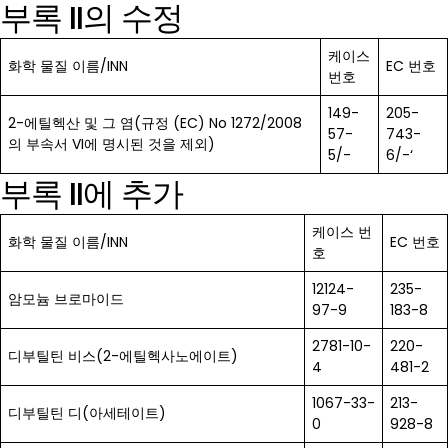
부록 II의 수정
케이스
화학 물질 이름/INN
EC 번호
번호
149-
205-
2-에틸헥산 및 그 염(규정 (EC) No 1272/2008
57-
743-
의 부속서 VI에 명시된 것을 제외)
5/-
6/-‘
부록 II에 추가
케이스 번
화학 물질 이름/INN
EC 번호
호
12124-
235-
암모늄 브로마이드
97-9
183-8
2781-10-
220-
디부틸틴 비스(2-에틸헥사노에이트)
4
481-2
1067-33-
213-
디부틸틴 디(아세테이트)
0
928-8