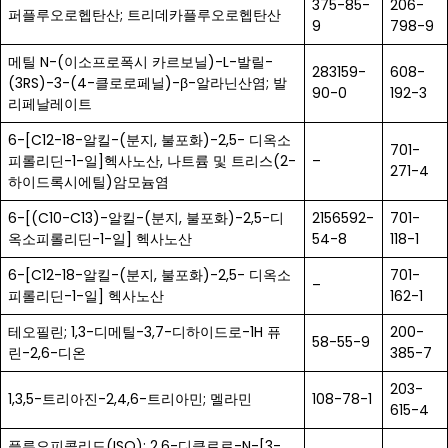
375-85-
206-
퍼플루오로헵탄산; 트리데카플루오로헵탄산
9
798-9
메틸 N-(이소프로폭시 카르보닐)-L-발릴-
283159-
608-
(3RS)-3-(4-클로로페닐)-β-알라닌산염; 발
90-0
192-3
리페날레이트
6-[C12-18-알킬-(분지, 불포화)-2,5- 디옥소
701-
피롤리딘-1-일]헥사노산, 나트륨 및 트리스(2-
–
271-4
하이드록시에틸)암모늄염
6-[(C10-C13)-알킬-(분지, 불포화)-2,5-디
2156592-
701-
옥소피롤리딘-1-일] 헥사노산
54-8
118-1
6-[C12-18-알킬-(분지, 불포화)-2,5- 디옥소
701-
–
피롤리딘-1-일] 헥사노산
162-1
테오필린; 1,3-디메틸-3,7-디하이드로-1H 퓨
200-
58-55-9
린-2,6-디온
385-7
203-
1,3,5-트리아진-2,4,6-트리아민; 멜라민
108-78-1
615-4
플루오피콜리드(ISO); 2,6-디클로로-N-[3-