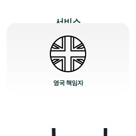
서비스
EU
M
책
임
자
영국 책임자