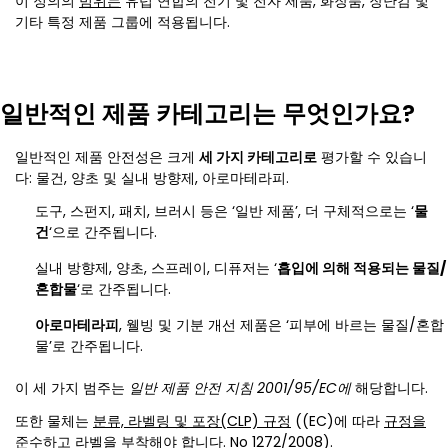
이 정의의
범위는
유럽 연합의 전기 및 전자 제품, 화장품, 장난감 및
기타 특정 제품 그룹에 적용됩니다.
일반적인 제품 카테고리는 무엇인가요?
일반적인 제품 안전성은 크게
세 가지 카테고리로
평가할 수 있습니
다: 물건, 양초 및 실내 방향제, 아로마테라피.
도구, 스펀지, 패치, 브러시 등은 ‘일반 제품’, 더 구체적으로는 ‘
물
건
‘으로 간주됩니다.
실내 방향제, 양초, 스프레이, 디퓨저는 ‘
흡입에 의해 적용되는 물질/
혼합물
‘로 간주됩니다.
아로마테라피
, 웰빙 및 기분 개선 제품은 ‘피부에 바르는 물질/혼합
물’로 간주됩니다.
이 세 가지 범주는
일반 제품 안전 지침 2001/95/EC에
해당합니다.
또한 물체는
분류, 라벨링 및 포장(CLP) 규정
((EC)에 따라
규정을
준수하고 라벨을 부착해야 합니다. No 1272/2008).