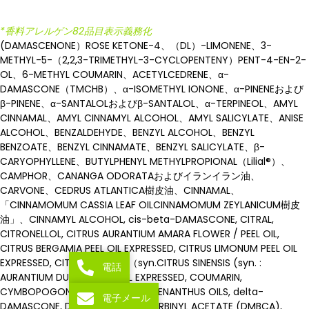
*香料アレルゲン82品目表示義務化
(DAMASCENONE）ROSE KETONE-4、（DL）-LIMONENE、3-
METHYL-5-（2,2,3-TRIMETHYL-3-CYCLOPENTENY）PENT-4-EN-2-
OL、6-METHYL COUMARIN、ACETYLCEDRENE、α-
DAMASCONE（TMCHB）、α-ISOMETHYL IONONE、α-PINENEおよび
β-PINENE、α-SANTALOLおよびβ-SANTALOL、α-TERPINEOL、AMYL
CINNAMAL、AMYL CINNAMYL ALCOHOL、AMYL SALICYLATE、ANISE
ALCOHOL、BENZALDEHYDE、BENZYL ALCOHOL、BENZYL
BENZOATE、BENZYL CINNAMATE、BENZYL SALICYLATE、β-
CARYOPHYLLENE、BUTYLPHENYL METHYLPROPIONAL（Lilial®）、
CAMPHOR、CANANGA ODORATAおよびイランイラン油、
CARVONE、CEDRUS ATLANTICA樹皮油、CINNAMAL、
「CINNAMOMUM CASSIA LEAF OILCINNAMOMUM ZEYLANICUM樹皮
油」、CINNAMYL ALCOHOL, cis-beta-DAMASCONE, CITRAL,
CITRONELLOL, CITRUS AURANTIUM AMARA FLOWER / PEEL OIL,
CITRUS BERGAMIA PEEL OIL EXPRESSED, CITRUS LIMONUM PEEL OIL
EXPRESSED, CITRUS SINENSIS（syn.CITRUS SINENSIS (syn. :
電話
AURANTIUM DULCIS) PEEL OIL EXPRESSED, COUMARIN,
CYMBOPOGON CITRATUS / SCHOENANTHUS OILS, delta-
電子メール
DAMASCONE, DIMETHYLBENZYL CARBINYL ACETATE (DMBCA),