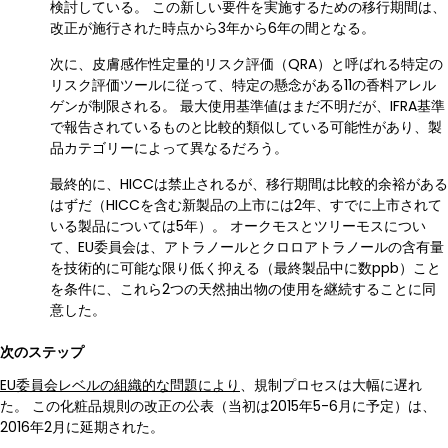
検討している。 この新しい要件を実施するための移行期間は、
改正が施行された時点から3年から6年の間となる。
次に、皮膚感作性定量的リスク評価（QRA）と呼ばれる特定の
リスク評価ツールに従って、特定の懸念がある11の香料アレル
ゲンが制限される。 最大使用基準値はまだ不明だが、IFRA基準
で報告されているものと比較的類似している可能性があり、製
品カテゴリーによって異なるだろう。
最終的に、HICCは禁止されるが、移行期間は比較的余裕がある
はずだ（HICCを含む新製品の上市には2年、すでに上市されて
いる製品については5年）。 オークモスとツリーモスについ
て、EU委員会は、アトラノールとクロロアトラノールの含有量
を技術的に可能な限り低く抑える（最終製品中に数ppb）こと
を条件に、これら2つの天然抽出物の使用を継続することに同
意した。
次のステップ
EU委員会レベルの組織的な問題により
、規制プロセスは大幅に遅れ
た。 この化粧品規則の改正の公表（当初は2015年5-6月に予定）は、
2016年2月に延期された。