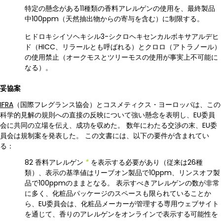
特定の懸念がある11種類の香料アレルゲンの使用を、最終製品
中100ppm（天然抽出物からの寄与を含む）に制限する。
ヒドロキシイソヘキシル3-シクロヘキセンカルボキサアルデヒ
ド（HICC、リラールとも呼ばれる）とクロロ（アトラノール）
の使用禁止（オークモスとツリーモスの使用が事実上不可能に
なる）。
妥協案
IFRA
（国際フレグランス協会）とコスメティクス・ヨーロッパは、この
科学的見解の規則への直接の反映について強い懸念を表明し、EU委員
会に共同の立場を伝え、成功を収めた。 数年にわたる交渉の末、EU委
員会は規制案を発表した。 この文書には、以下の要件が含まれてい
る：
82 香料アレルゲン
*
を表示する必要があり（従来は26種
類）、表示の基準値はリーブオン製品で10ppm、リンスオフ製
品で100ppmのままとなる。 表示すべきアレルゲンの数が非常
に多く、化粧品パッケージのスペースも限られていることか
ら、EU委員会は、化粧品メーカーが管理する専用ウェブサイト
を通じて、香りのアレルゲンをオンラインで表示する可能性を