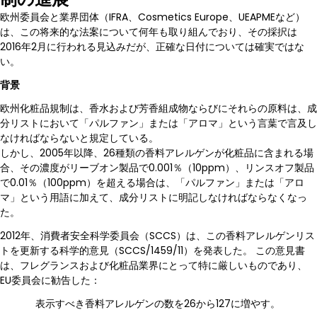
欧州委員会と業界団体（IFRA、Cosmetics Europe、UEAPMEなど）
は、この将来的な法案について何年も取り組んでおり、その採択は
2016年2月に行われる見込みだが、正確な日付については確実ではな
い。
背景
欧州化粧品規制は、香水および芳香組成物ならびにそれらの原料は、成
分リストにおいて「パルファン」または「アロマ」という言葉で言及し
なければならないと規定している。
しかし、2005年以降、26種類の香料アレルゲンが化粧品に含まれる場
合、その濃度がリーブオン製品で0.001％（10ppm）、リンスオフ製品
で0.01％（100ppm）を超える場合は、「パルファン」または「アロ
マ」という用語に加えて、成分リストに明記しなければならなくなっ
た。
2012年、消費者安全科学委員会（SCCS）は、この香料アレルゲンリス
トを更新する科学的意見（SCCS/1459/11）を発表した。 この意見書
は、フレグランスおよび化粧品業界にとって特に厳しいものであり、
EU委員会に勧告した：
表示すべき香料アレルゲンの数を26から127に増やす。