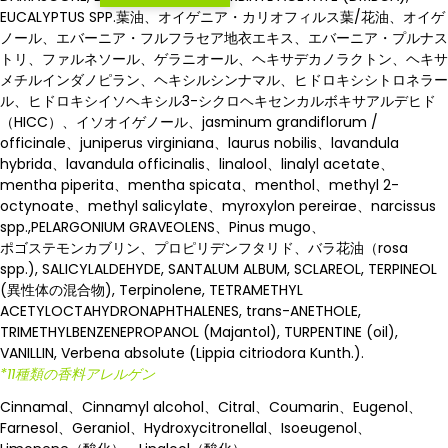
EUCALYPTUS SPP.葉油、オイゲニア・カリオフィルス葉/花油、オイゲ
ノール、エバーニア・フルフラセア地衣エキス、エバーニア・プルナス
トリ、ファルネソール、ゲラニオール、ヘキサデカノラクトン、ヘキサ
メチルインダノピラン、ヘキシルシンナマル、ヒドロキシシトロネラー
ル、ヒドロキシイソヘキシル3-シクロヘキセンカルボキサアルデヒド
（HICC）、イソオイゲノール、jasminum grandiflorum /
officinale、juniperus virginiana、laurus nobilis、lavandula
hybrida、lavandula officinalis、linalool、linalyl acetate、
mentha piperita、mentha spicata、menthol、methyl 2-
octynoate、methyl salicylate、myroxylon pereirae、narcissus
spp.,PELARGONIUM GRAVEOLENS、Pinus mugo、
ポゴステモンカブリン、プロピリデンフタリド、バラ花油（rosa
spp.), SALICYLALDEHYDE, SANTALUM ALBUM, SCLAREOL, TERPINEOL
(異性体の混合物), Terpinolene, TETRAMETHYL
ACETYLOCTAHYDRONAPHTHALENES, trans-ANETHOLE,
TRIMETHYLBENZENEPROPANOL (Majantol), TURPENTINE (oil),
VANILLIN, Verbena absolute (Lippia citriodora Kunth.).
*11種類の香料アレルゲン
Cinnamal、Cinnamyl alcohol、Citral、Coumarin、Eugenol、
Farnesol、Geraniol、Hydroxycitronellal、Isoeugenol、