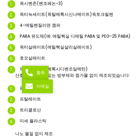
옥시벤존(벤조페논-3)
옥티녹세이트(옥틸메톡시신나메이트)옥토크릴렌
4-메틸벤질리덴 캠퍼
PABA 유도체(예: 에틸헥실 디메틸 PABA 및 PEG-25 PABA)
옥티살레이트(에틸헥실살리실레이트)
호모살레이트
아보벤존(부틸메톡시디벤조일메탄)
통화
산호초에 독성이 있는 방부제와 첨가물 없이 제조되었습니다:
이메일
파라벤
프탈레이트
트리클로산
미세 플라스틱
나노 물질 없이 제조