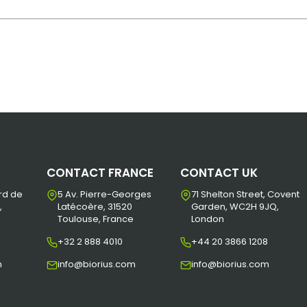
CONTACT FRANCE
CONTACT UK
rd de
5 Av. Pierre-Georges
71 Shelton Street, Covent
,
Latécoère, 31520
Garden, WC2H 9JQ,
Toulouse, France
London
+32 2 888 4010
+44 20 3866 1208
m
info@biorius.com
info@biorius.com