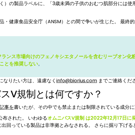
く）の製品ラベルに、「3歳未満の子供のおむつ肌部分には使
品・健康食品安全庁（ANSM）との間で争いが生じた。 最終的には
は、フランス市場向けのフェノキシエタノールを含むリーブオン
ことを推奨しない
。
りになりたい方は、遠慮なく
info@biorius.com
までご連絡くだ
バスV規制とは何ですか？
記事を
書いたが、その中でも禁止または制限されている成分に
に公布された。 いわゆる
オムニバスV規制
は2022年12月17
に出回っている製品は非準拠とみなされる。 さらに掘り下げると