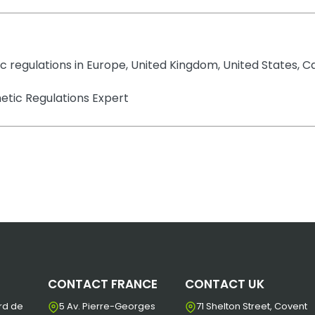
tic regulations in Europe, United Kingdom, United States,
tic Regulations Expert
CONTACT FRANCE
CONTACT UK
rd de
5 Av. Pierre-Georges
71 Shelton Street, Covent