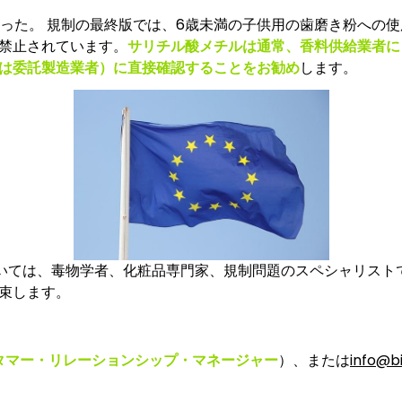
った。 規制の最終版では、6歳未満の子供用の歯磨き粉への使
禁止されています。
サリチル酸メチルは通常、香料供給業者に
は委託製造業者）に直接確認することをお勧め
します。
いては、毒物学者、化粧品専門家、規制問題のスペシャリスト
束します。
タマー・リレーションシップ・マネージャー
）、または
info@b