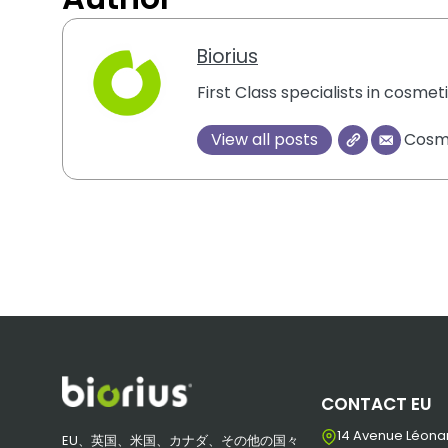
Biorius
First Class specialists in cosme
View all posts
Cosme
CONTACT EU
14 Avenue Léona
EU、英国、米国、カナダ、その他の国々