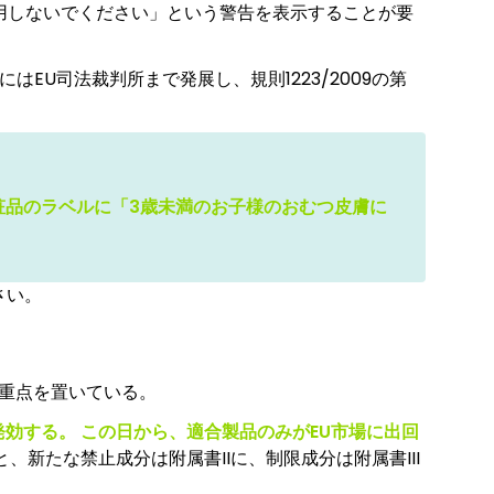
用しないでください」という警告を表示することが要
EU司法裁判所まで発展し、規則1223/2009の第
化粧品のラベルに「3歳未満のお子様のおむつ皮膚に
さい。
重点を置いている。
日に発効する。 この日から、適合製品のみがEU市場に出回
、新たな禁止成分は附属書IIに、制限成分は附属書III