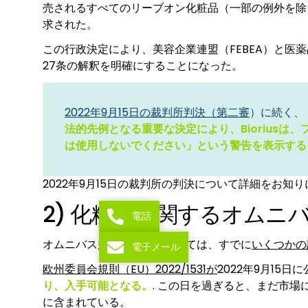
売されるすべてのリーブオン化粧品（一部の例外を除
求された。
この行政決定により、美容企業連盟（FEBEA）と医薬
27条の解釈を明確にすることになった。
2022年9月15日の裁判所判決（第二審
）に続く、
法的先例となる重要な決定により、Biorius
は使用しないでください」という警告を表示する
2022年9月15日の裁判所の判決について詳細をお知
2) 化粧品に関するオムニ
電話
オムニバス規制の内容については、すでに
いくつかの
電子メール
欧州委員会規則（EU）2022/1531が
2022年9月15日
り、入手可能となる。
. この日を過ぎると、まだ市場
に含まれている。