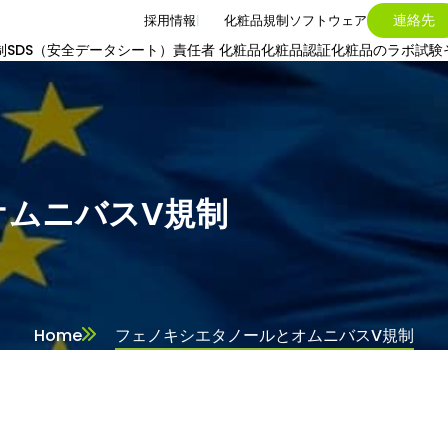
連絡先
採用情報
化粧品規制ソフトウェア
制
SDS（安全データシート）
責任者 化粧品
化粧品認証
化粧品のラボ試験
オムニバスV規制
Home
フェノキシエタノールとオムニバスV規制