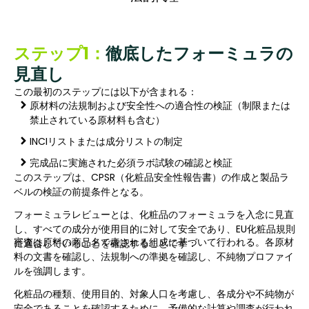
ステップ1：
徹底したフォーミュラの
見直し
この最初のステップには以下が含まれる：
原材料の法規制および安全性への適合性の検証（制限または
禁止されている原材料も含む）
INCIリストまたは成分リストの制定
完成品に実施された必須ラボ試験の確認と検証
このステップは、CPSR（化粧品安全性報告書）の作成と製品ラ
ベルの検証の前提条件となる。
フォーミュラレビューとは、化粧品のフォーミュラを入念に見直
し、すべての成分が使用目的に対して安全であり、EU化粧品規則
審査は原料の商品名で表される組成に基づいて行われる。各原材
に適合していることを確認することです：
料の文書を確認し、法規制への準拠を確認し、不純物プロファイ
ルを強調します。
化粧品の種類、使用目的、対象人口を考慮し、各成分や不純物が
安全であることを確認するために、予備的な計算や調査が行われ