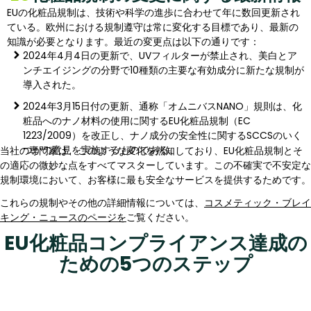
EUの化粧品規制は、技術や科学の進歩に合わせて年に数回更新され
ている。欧州における規制遵守は常に変化する目標であり、最新の
知識が必要となります。最近の変更点は以下の通りです：
2024年4月4日の更新で、UVフィルターが禁止され、美白とア
ンチエイジングの分野で10種類の主要な有効成分に新たな規制が
導入された。
2024年3月15日付の更新、通称「オムニバスNANO」規則は、化
粧品へのナノ材料の使用に関するEU化粧品規制（EC
1223/2009）を改正し、ナノ成分の安全性に関するSCCSのいく
つかの意見を実施するものである。
当社の専門家は、このような変化を熟知しており、EU化粧品規制とそ
の適応の微妙な点をすべてマスターしています。この不確実で不安定な
規制環境において、お客様に最も安全なサービスを提供するためです。
これらの規制やその他の詳細情報については、
コスメティック・ブレイ
キング・ニュースのページを
ご覧ください。
EU化粧品コンプライアンス達成の
ための5つのステップ