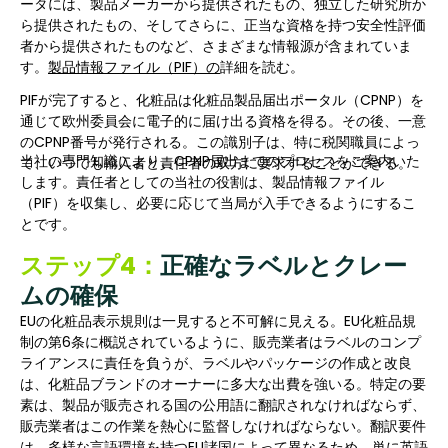
ータには、製品メーカーから提供されたもの、独立した研究所か
ら提供されたもの、そしてさらに、正当な資格を持つ安全性評価
者から提供されたものなど、さまざまな情報源が含まれていま
す。
製品情報ファイル（PIF）の
詳細を読む。
PIFが完了すると、化粧品は化粧品製品届出ポータル（CPNP）を
通じて欧州委員会に電子的に届け出る資格を得る。その後、一意
のCPNP番号が発行される。この識別子は、特に税関職員によっ
当社の専門知識により、CPNP届出までのプロセスをご案内いた
て、いつでも輸入者と責任者の双方に要求することができる。
します。責任者としての当社の役割は、製品情報ファイル
（PIF）を収集し、必要に応じて当局が入手できるようにするこ
とです。
ステップ4：
正確なラベルとクレー
ムの確保
EUの化粧品表示規則は一見すると不可解に見える。EU化粧品規
制の第6条に概説されているように、販売業者はラベルのコンプ
ライアンスに責任を負うが、ラベルやパッケージの作成と改良
は、化粧品ブランドのオーナーに多大な出費を強いる。特定の要
素は、製品が販売される国の公用語に翻訳されなければならず、
販売業者はこの作業を熱心に監督しなければならない。翻訳要件
は、多様な言語環境を持つEU諸国によって異なるため、単に英語