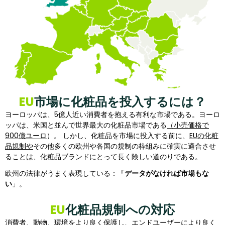
EU
市場に化粧品を投入するには？
ヨーロッパは、5億人近い消費者を抱える有利な市場である。ヨーロ
ッパは、米国と並んで世界最大の化粧品市場である
（小売価格で
900億ユーロ
）。 しかし、化粧品を市場に投入する前に、
EUの化粧
品規制や
その他多くの欧州や各国の規制の枠組みに確実に適合させ
ることは、化粧品ブランドにとって長く険しい道のりである。
欧州の法律がうまく表現している：
「データがなければ市場もな
い
」。
EU
化粧品規制への対応
消費者、動物、環境をより良く保護し、エンドユーザーにより良く