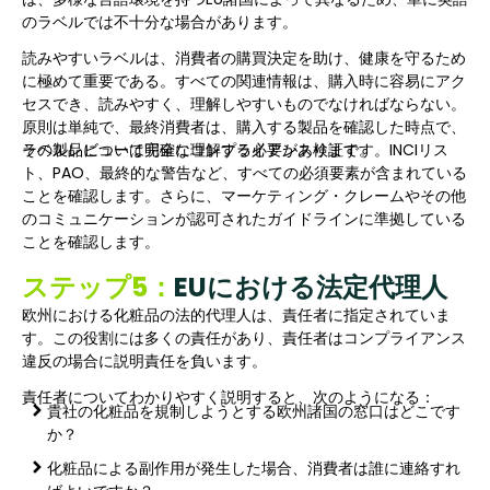
のラベルでは不十分な場合があります。
読みやすいラベルは、消費者の購買決定を助け、健康を守るため
に極めて重要である。すべての関連情報は、購入時に容易にアク
セスでき、読みやすく、理解しやすいものでなければならない。
原則は単純で、最終消費者は、購入する製品を確認した時点で、
その製品について明確に理解する必要があります。
ラベルレビューは完全なコンプライアンス検証です。INCIリス
ト、PAO、最終的な警告など、すべての必須要素が含まれている
ことを確認します。さらに、マーケティング・クレームやその他
のコミュニケーションが認可されたガイドラインに準拠している
ことを確認します。
ステップ5：
EUにおける法定代理人
欧州における化粧品の法的代理人は、責任者に指定されていま
す。この役割には多くの責任があり、責任者はコンプライアンス
違反の場合に説明責任を負います。
責任者についてわかりやすく説明すると、次のようになる：
貴社の化粧品を規制しようとする欧州諸国の窓口はどこです
か？
化粧品による副作用が発生した場合、消費者は誰に連絡すれ