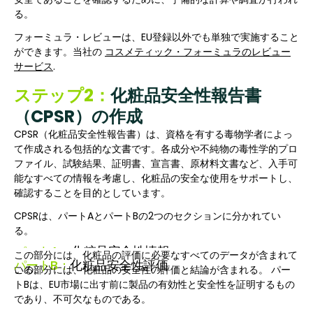
る。
フォーミュラ・レビューは、EU登録以外でも単独で実施すること
ができます。当社の
コスメティック・フォーミュラのレビュー
サービス
.
ステップ2：
化粧品安全性報告書
（CPSR）の作成
CPSR（化粧品安全性報告書）は、資格を有する毒物学者によっ
て作成される包括的な文書です。各成分や不純物の毒性学的プロ
ファイル、試験結果、証明書、宣言書、原材料文書など、入手可
能なすべての情報を考慮し、化粧品の安全な使用をサポートし、
確認することを目的としています。
CPSRは、パートAとパートBの2つのセクションに分かれてい
る。
パートA：
化粧品安全性情報
この部分には、化粧品の評価に必要なすべてのデータが含まれて
パートB：
化粧品安全性評価
いる。
この部分には、化粧品の安全性の評価と結論が含まれる。 パー
トBは、EU市場に出す前に製品の有効性と安全性を証明するもの
であり、不可欠なものである。