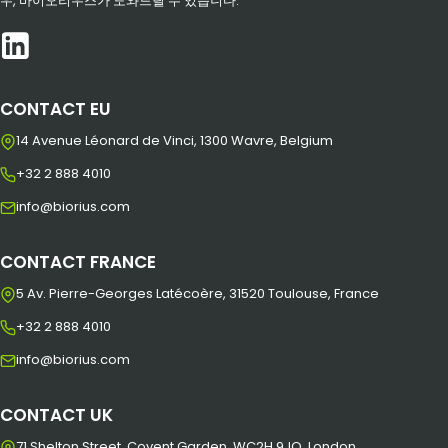
우, 바이오리우스가 도와드릴 수 있습니다.
CONTACT EU
14 Avenue Léonard de Vinci, 1300 Wavre, Belgium
+32 2 888 4010
info@biorius.com
CONTACT FRANCE
5 Av. Pierre-Georges Latécoère, 31520 Toulouse, France
+32 2 888 4010
info@biorius.com
CONTACT UK
71 Shelton Street, Covent Garden, WC2H 9JQ, London