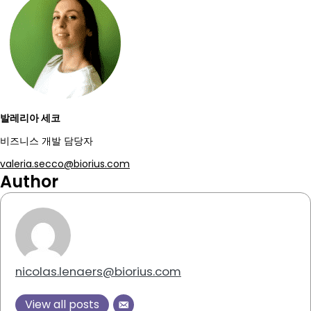
발레리아 세코
비즈니스 개발 담당자
valeria.secco@biorius.com
Author
nicolas.lenaers@biorius.com
View all posts