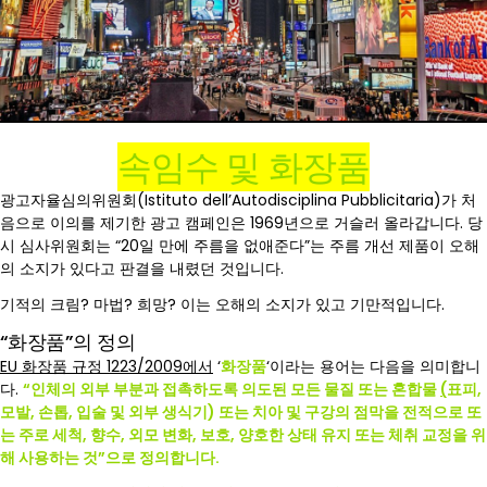
속임수 및 화장품
광고자율심의위원회(Istituto dell’Autodisciplina Pubblicitaria)가 처
음으로 이의를 제기한 광고 캠페인은 1969년으로 거슬러 올라갑니다. 당
시 심사위원회는 “20일 만에 주름을 없애준다”는 주름 개선 제품이 오해
의 소지가 있다고 판결을 내렸던 것입니다.
기적의 크림? 마법? 희망? 이는 오해의 소지가 있고 기만적입니다.
“화장품”의 정의
EU 화장품 규정 1223/2009에서
‘
화장품
‘이라는 용어는 다음을 의미합니
다.
“인체의 외부 부분과 접촉하도록 의도된 모든 물질 또는 혼합물
(
표피,
모발, 손톱, 입술 및 외부 생식기) 또는 치아 및 구강의 점막을 전적으로 또
는 주로 세척, 향수, 외모 변화, 보호, 양호한 상태 유지 또는 체취 교정을 위
해 사용하는 것”으로 정의합니다.