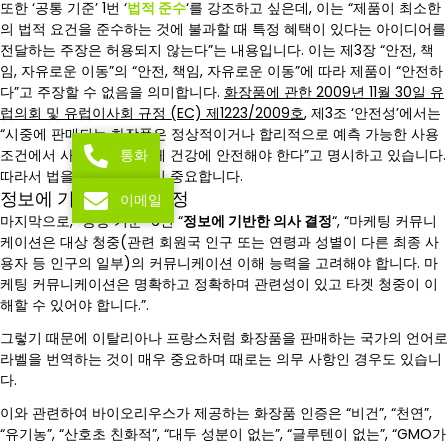
또한 ‘공통 기준’ 1번 ‘
법적 준수
‘를 강조하고 싶은데, 이는 “제품이 최소한
의 법적 요건을 준수하는 것에 불과할 때 특정 혜택이 있다는 아이디어를
전달하는 주장은 허용되지 않는다”는 내용입니다. 이는 제3장 “안전, 책
임, 자유로운 이동”의 “안전, 책임, 자유로운 이동”에 따라 제품이 “안전하
다”고 주장할 수 없음을 의미합니다.
화장품에 관한 2009년 11월 30일 유
럽의회 및 유럽이사회 규정 (EC) 제1223/2009호
, 제3조 ‘안전성’에서는
“시중에 판매되는 화장품은 정상적이거나 합리적으로 예측 가능한 사용
통화
조건에서 사용할 경우 인체 건강에 안전해야 한다”고 명시하고 있습니다.
따라서 법을 준수하는 것이 중요합니다.
정보에 기반한 의사 결정
이메일
마지막으로, “공통 기준” 6번 “
정보에 기반한 의사 결정
“, “마케팅 커뮤니
케이션은 대상 청중(관련 회원국 인구 또는 연령과 성별이 다른 최종 사
용자 등 인구의 일부)의 커뮤니케이션 이해 능력을 고려해야 합니다. 마
케팅 커뮤니케이션은 명확하고 정확하며 관련성이 있고 타겟 청중이 이
해할 수 있어야 합니다.”.
그렇기 때문에 이탈리아나 프랑스처럼 화장품을 판매하는 국가의 언어로
라벨을 번역하는 것이 매우 중요하며 때로는 의무 사항인 경우도 있습니
다.
이와 관련하여 바이오리우스가 제공하는 화장품 인증은 “비건”, “천연”,
“유기농”, “산호초 친화적”, “대두 성분이 없는”, “글루텐이 없는”, “GMO가