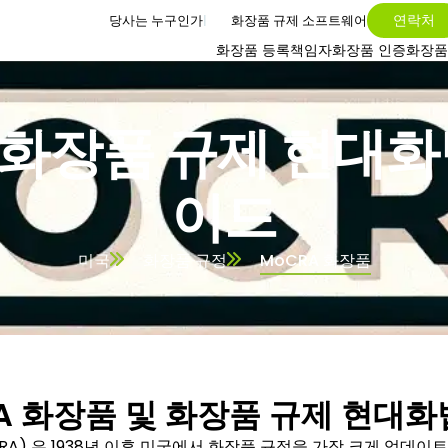
연락처
당사는 누구인가
화장품 규제 소프트웨어
화장품 등록
책임자
화장품 인증
화장품
: 화장품 규제 현대화
이드
미국
화장품 규정
MoCRA 화장품
A 화장품 및 화장품 규제 현대화법
RA)
은 1938년 이후 미국에서 화장품 규정을 가장 크게 업데이트