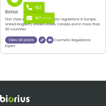
電話
Biorius
電子メール
First Class specialists in cosmetic regulations in Europe,
United Kingdom, United States, Canada and in more than
60 countries
View all posts
Cosmetic Regulations
Expert