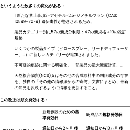
というような数多くの変化がある：
1 新たな禁止事項3-アセチル-2,5-ジメチルフラン (CAS:
10599-70-9) 遺伝毒性が懸念されるため。
製品カテゴリー別に57の新成分制限：47の新規格＋10の改訂
規格
いくつかの製品タイプ（ピロースプレー、リードディフューザ
ー、…）に新しいカテゴリーが追加されました。
不可避的痕跡に関する明確化、一部製品の最大濃度計算、…
天然複合物質(NCS)又はその他の合成原料中の制限成分の存在
を、独自の「その他の情報源からの寄与」文書にまとめ、最新
の知見を反映するように情報を更新すること。
この改正は順次発効する：
新規創設の
ための基
既成品の
規格発効日
準発効日
通知日から
2ヶ月
後
通知日から
13カ月
後