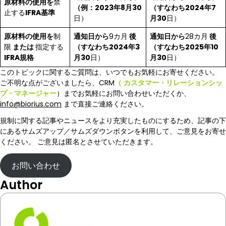
原材料の使用を
禁
（例：2023年8月30
（すなわち2024年7
止する
IFRA基準
日）
月30
日）
原材料の使用を
制
通知日から
9カ月
後
通知日から
28カ月
後
限
または
指定する
（すなわち2024年3
（すなわち2025年10
IFRA規格
月30
日）
月30
日）
このトピックに関するご質問は、いつでもお気軽にお寄せください。
ご不明な点がございましたら、CRM
（
カスタマー・リレーションシッ
プ・マネージャー
）までお気軽にお問い合わせいただくか、
info@biorius.com
まで直接ご連絡ください。
規制に関する記事やニュースをより充実したものにするため、記事の下
にあるサムズアップ／サムズダウンボタンを利用して、ご意見をお寄せ
ください。 ご意見は匿名とさせていただきます。
お問い合わせ
Author