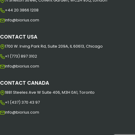
71 Shelton Street, Covent Garden, WC2H 9JQ, London
+44 20 3866 1208
info@biorius.com
CONTACT USA
1700 W. Irving Park Rd, Suite 209A, IL 60613, Chicago
+1 (773) 897 3102
info@biorius.com
CONTACT CANADA
1881 Steeles Ave W Suite 406, M3H 0A1, Toronto
+1 (437) 370 43 97
info@biorius.com