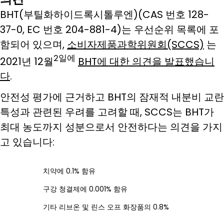
BHT(부틸화하이드록시톨루엔)(CAS 번호 128-
37-0, EC 번호 204-881-4)는 우선순위 목록에 포
함되어 있으며,
소비자제품과학위원회(SCCS)
는
2일에
2021년 12월
BHT에 대한 의견을 발표했습니
다
.
안전성 평가에 근거하고 BHT의 잠재적 내분비 교란
특성과 관련된 우려를 고려할 때, SCCS는 BHT가
최대 농도까지 성분으로서 안전하다는 의견을 가지
고 있습니다:
치약에 0.1% 함유
구강 청결제에 0.001% 함유
기타 리브온 및 린스 오프 화장품의 0.8%