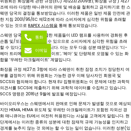
위원회는 화장품에 관한 규정(EC) 제1223/2009호(‘화장품 규정’) 제27
조에 따라 다양한 매니큐어의 판매 및 배송을 철회하고 금지하기로 한 스
웨덴 당국의 결정을 통보받았습니다. 이러한 제품은 일반 제품 안전에 관
한 지침 2001/95/EC 제12조에 따라 소비자에게 심각한 위험을 초래할
수 있는 것으로
RAPEX 시스템을
통해 통보되었습니다.
스웨덴 당국은 위에서 언급한 제품들이 LED 램프를 사용하여 경화된 후
통화
손톱 및/또는 손이 손상될 수 있으므로 소비자에게 심각한 위험을 초래
할 수 있다고 판단하고 있습니다. 이는 모두 다음 성분 때문입니다: ‘디-
이메일
헤마 트리메틸헥실 디카바메이트’, ‘헤마’ 및 단량체로 오염될 수 있는 화
합물 ‘우레탄 아크릴레이트’ 계열입니다.
화장품 규정 제27조 3항에 따라 스웨덴이 취한 잠정 조치가 정당한지 여
부를 결정하기 위해 위원회는 가능한 경우 이해 당사자인 회원국 및
SCCS와 협의해야 합니다. 현재 EU 집행위원회는 이 문제에 대한 과학적
의견서를 SCCS에 제출하기 위해 과학적 데이터를 수집하고 있습니다.
SCCS 명령은 2016년 9월에 발표될 예정입니다.
바이오리우스는 스웨덴에서의 판매로 인해 문제가 발생할 것으로 예상되
지만 HEMA, HEMA 유도체 및 우레탄 아크릴레이트가 포함된 자외선 경
화 매니큐어는 EU에서 여전히 허용된다는 사실을 고객에게 알립니다. 현
단계에서는 이러한 종류의 성분에 대한 잠재적 규제 가능성을 인지하고
경계를 늦추지 않는 것 외에는 할 수 있는 일이 없습니다. 이러한 성분(있