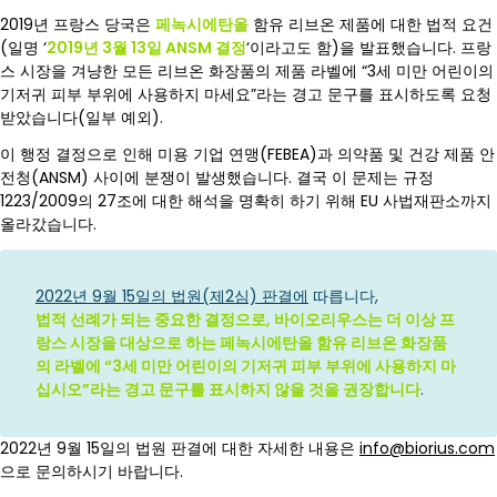
2019년 프랑스 당국은
페녹시에탄올
함유 리브온 제품에 대한 법적 요건
(일명 ‘
2019년 3월 13일 ANSM 결정
‘이라고도 함)을 발표했습니다. 프랑
스 시장을 겨냥한 모든 리브온 화장품의 제품 라벨에 “3세 미만 어린이의
기저귀 피부 부위에 사용하지 마세요”라는 경고 문구를 표시하도록 요청
받았습니다(일부 예외).
이 행정 결정으로 인해 미용 기업 연맹(FEBEA)과 의약품 및 건강 제품 안
전청(ANSM) 사이에 분쟁이 발생했습니다. 결국 이 문제는 규정
1223/2009의 27조에 대한 해석을 명확히 하기 위해 EU 사법재판소까지
올라갔습니다.
2022년 9월 15일의 법원(제2심) 판결에
따릅니다,
법적 선례가 되는 중요한 결정으로, 바이오리우스는 더 이상 프
랑스 시장을 대상으로 하는 페녹시에탄올 함유 리브온 화장품
의 라벨에 “3세 미만 어린이의 기저귀 피부 부위에 사용하지 마
십시오”라는 경고 문구를 표시하지 않을 것을 권장합니다
.
2022년 9월 15일의 법원 판결에 대한 자세한 내용은
info@biorius.com
으로 문의하시기 바랍니다.